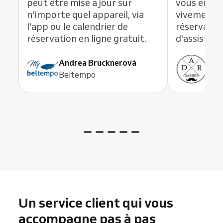
peut être mise à jour sur
vous en li
n’importe quel appareil, via
vivement c
l’app ou le calendrier de
réservation
réservation en ligne gratuit.
d'assistanc
Andrea Brucknerová
Ant
Beltempo
ADR
Un service client qui vous
accompagne pas à pas