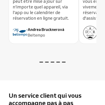
peut être mise à jour sur
vous en li
n’importe quel appareil, via
vivement c
l’app ou le calendrier de
réservation
réservation en ligne gratuit.
d'assistanc
Andrea Brucknerová
Ant
Beltempo
ADR
Un service client qui vous
accompagne pas à pas