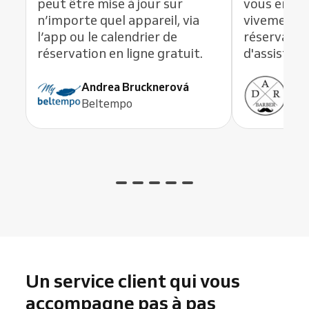
peut être mise à jour sur
vous en li
n’importe quel appareil, via
vivement c
l’app ou le calendrier de
réservation
réservation en ligne gratuit.
d'assistanc
Andrea Brucknerová
Ant
Beltempo
ADR
Un service client qui vous
accompagne pas à pas