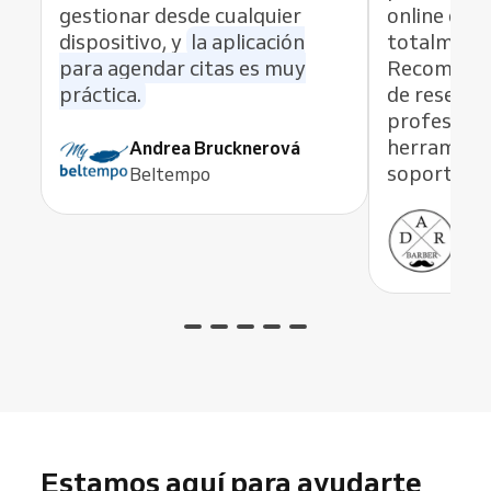
gestionar desde cualquier
online es r
dispositivo, y
la aplicación
totalmente
para agendar citas es muy
Recomiend
práctica.
de reservas
profesiona
herramient
Andrea Brucknerová
soporte ex
Beltempo
Ant
ADR
Estamos aquí para ayudarte