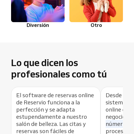
Diversión
Otro
Lo que dicen los
profesionales como tú
El software de reservas online
Desde que 
de Reservio funciona a la
sistema de 
perfección y se adapta
online de R
estupendamente a nuestro
negocio,
h
salón de belleza. Las citas y
número de
reservas son fáciles de
proceso de