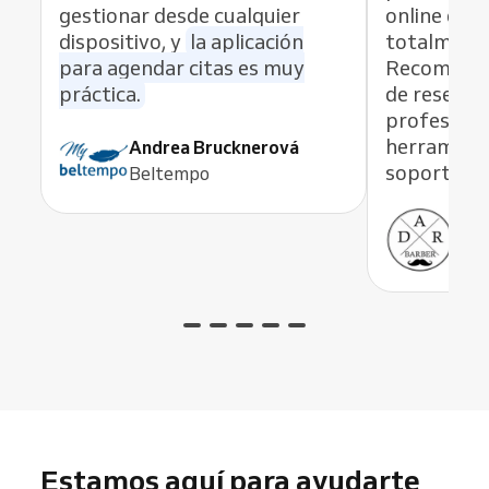
gestionar desde cualquier
online es r
dispositivo, y
la aplicación
totalmente
para agendar citas es muy
Recomiend
práctica.
de reservas
profesiona
herramient
Andrea Brucknerová
soporte ex
Beltempo
Ant
ADR
Estamos aquí para ayudarte