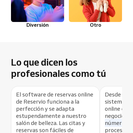
Diversión
Otro
Lo que dicen los
profesionales como tú
El software de reservas online
Desde que 
de Reservio funciona a la
sistema de 
perfección y se adapta
online de R
estupendamente a nuestro
negocio,
h
salón de belleza. Las citas y
número de
reservas son fáciles de
proceso de