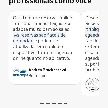
profissionais como você
O sistema de reservas online
Desde que 
funciona com perfeição e se
Reservio n
adapta muito bem ao salão.
tripliquei
As reservas são fáceis de
agendame
gerenciar
e podem ser
rapidez e f
atualizadas em qualquer
sistema. 
dispositivo, tanto na agenda
essa plata
online quanto no aplicativo.
agendament
suporte re
problema c
Andrea Brucknerová
Beltempo
Ant
ADR