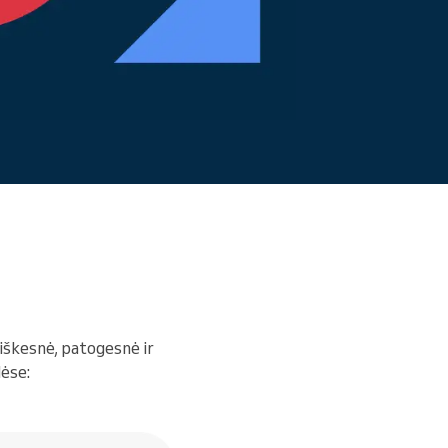
Skaityti daugiau
aiškesnė, patogesnė ir
lėse: