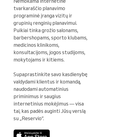
Nemokama internetinė 
tvarkaraščio planavimo 
programinė įranga vizitų ir 
grupinių renginių planavimui. 
Puikiai tinka grožio salonams, 
barbershopams, sporto klubams, 
medicinos klinikoms, 
konsultacijoms, jogos studijoms, 
mokytojams ir kitiems.

Supaprastinkite savo kasdienybę 
valdydami klientus ir komandą, 
naudodami automatinius 
priminimus ir saugius 
internetinius mokėjimus — visa 
tai, kas padės auginti Jūsų verslą 
su „Reservio“.