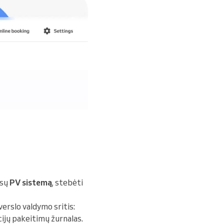
ūsų
PV sistemą
, stebėti
 verslo valdymo sritis:
acijų pakeitimų žurnalas.