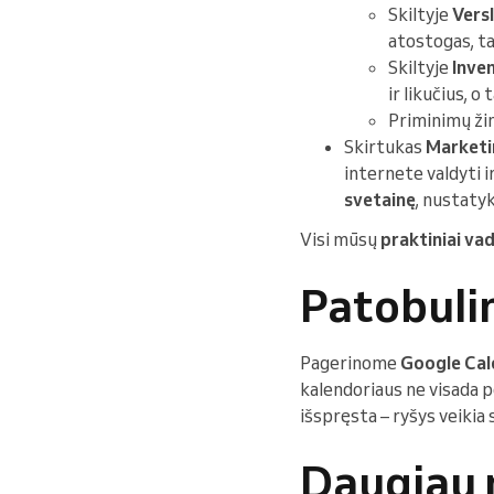
Skiltyje
Vers
atostogas, t
Skiltyje
Inve
ir likučius, o
Priminimų žin
Skirtukas
Marketi
internete valdyti i
svetainę
, nustaty
Visi mūsų
praktiniai va
Patobulin
Pagerinome
Google Cal
kalendoriaus ne visada pe
išspręsta – ryšys veikia 
Daugiau 