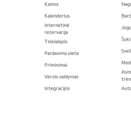
Kainos
Nagų
Kalendorius
Bar
Internetinė
Jogo
rezervacija
Šoki
Tinklalapis
Svei
Pardavimo vieta
Medi
Priminimai
Asm
Verslo valdymas
tren
Integracijos
Auto