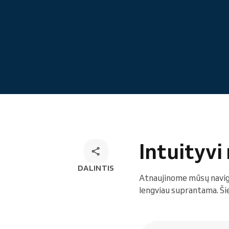
Internetinė rezervacija
Omnichannel rezervacijų
sprendimas
Intuityvi
DALINTIS
Atnaujinome mūsų navigac
lengviau suprantama. Šie