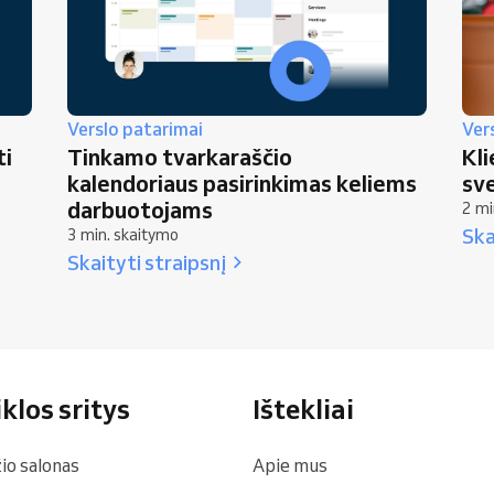
Verslo patarimai
Ver
ti
Tinkamo tvarkaraščio
Kli
kalendoriaus pasirinkimas keliems
sv
darbuotojams
2 mi
Ska
3 min. skaitymo
Skaityti straipsnį
klos sritys
Ištekliai
io salonas
Apie mus