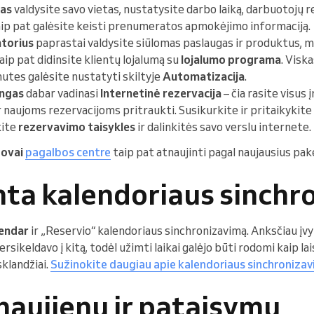
las
valdysite savo vietas, nustatysite darbo laiką, darbuotojų re
aip pat galėsite keisti prenumeratos apmokėjimo informaciją.
ntorius
paprastai valdysite siūlomas paslaugas ir produktus, m
 taip pat didinsite klientų lojalumą su
lojalumo programa
. Viska
utes galėsite nustatyti skiltyje
Automatizacija
.
ngas
dabar vadinasi
Internetinė rezervacija
– čia rasite visus 
r naujoms rezervacijoms pritraukti. Susikurkite ir pritaikykit
kite
rezervavimo taisykles
ir dalinkitės savo verslu internete.
dovai
pagalbos centre
taip pat atnaujinti pagal naujausius pak
ta kalendoriaus sinchro
endar
ir „Reservio“ kalendoriaus sinchronizavimą. Anksčiau įvykia
rsikeldavo į kitą, todėl užimti laikai galėjo būti rodomi kaip la
sklandžiai.
Sužinokite daugiau apie kalendoriaus sinchroniza
naujienų ir pataisymų