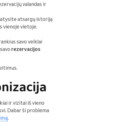
zervacijų valandas ir
atysite atsargų istoriją
s vienoje vietoje.
įrankius savo veiklai
e savo
rezervacijos
eitimus.
nizacija
i ir vizitai iš vieno
isvi. Dabar ši problema
vimą
.