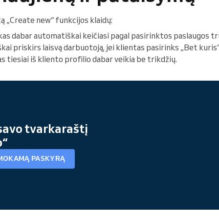
ą „Create new“ funkcijos klaidų:
ikas dabar automatiškai keičiasi pagal pasirinktos paslaugos t
i priskirs laisvą darbuotoją, jei klientas pasirinks „Bet kuris“
 tiesiai iš kliento profilio dabar veikia be trikdžių.
savo tvarkaraštį
o“
MOKAMĄ PASKYRĄ