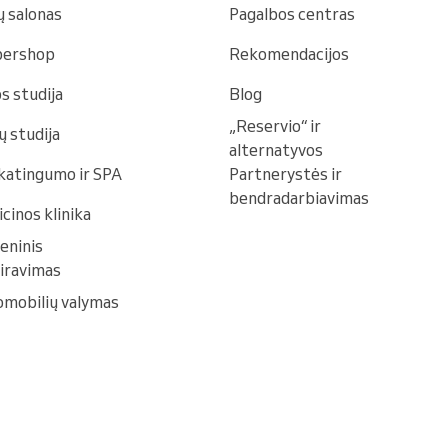
 salonas
Pagalbos centras
bershop
Rekomendacijos
s studija
Blog
„Reservio“ ir
ų studija
alternatyvos
katingumo ir SPA
Partnerystės ir
bendradarbiavimas
cinos klinika
eninis
iravimas
mobilių valymas