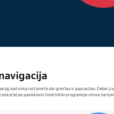
Vadovaujate didelei
organizacijai
 navigacija
iją, kad viską rastumėte dar greičiau ir paprasčiau. Dabar ji 
 pokyčiai jau pasiekiami žiniatinklio programoje visose naršyk