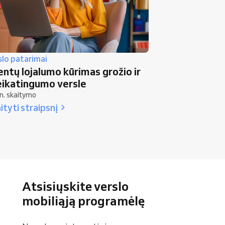
slo patarimai
entų lojalumo kūrimas grožio ir
eikatingumo versle
n. skaitymo
ityti straipsnį
Atsisiųskite verslo
mobiliąją programėlę