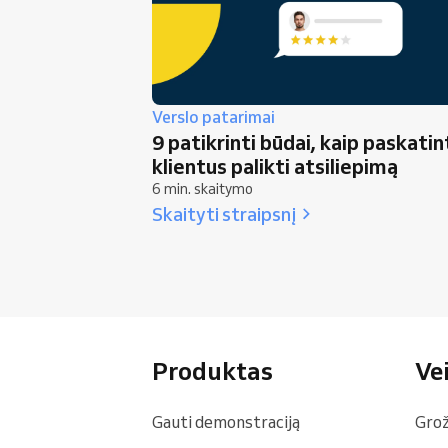
Verslo patarimai
9 patikrinti būdai, kaip paskatin
klientus palikti atsiliepimą
6 min. skaitymo
Skaityti straipsnį
Produktas
Vei
Gauti demonstraciją
Grož