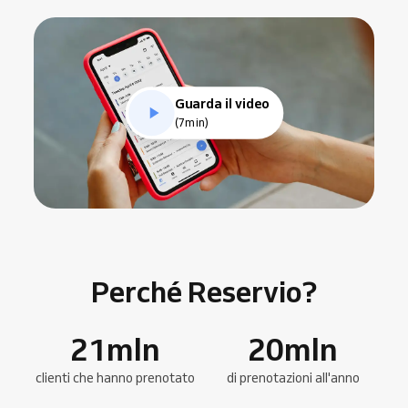
Guarda il video
(7min)
Perché Reservio?
21
mln
20
mln
clienti che hanno prenotato
di prenotazioni all'anno