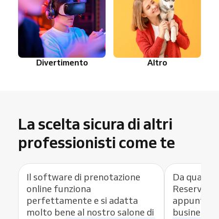
Divertimento
Altro
La scelta sicura di altri
professionisti come te
Il software di prenotazione
Da quando 
online funziona
Reservio c
perfettamente e si adatta
appuntamen
molto bene al nostro salone di
business,
h