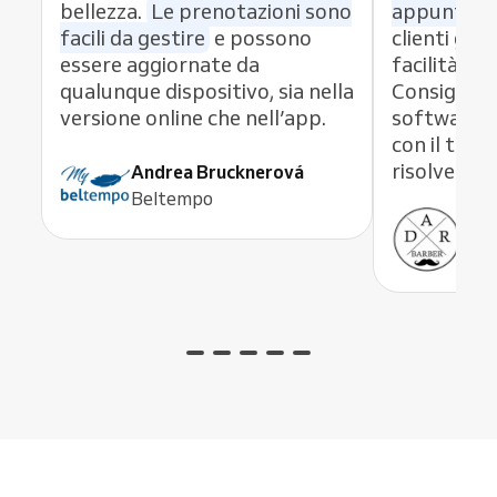
bellezza.
Le prenotazioni sono
appuntame
facili da gestire
e possono
clienti graz
essere aggiornate da
facilità di
qualunque dispositivo, sia nella
Consiglio 
versione online che nell’app.
software 
con il team
risolve og
Andrea Brucknerová
Beltempo
Ant
ADR