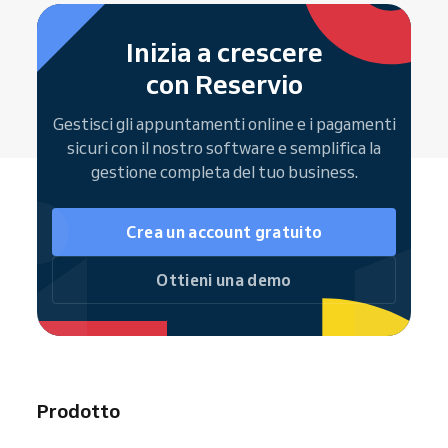
Il canale
— SMS, email o entrambi
Gestire i propri appuntamenti
per
Android
e
iOS
direttamente nel software
Risultato:
meno no-show e clienti più
Inizia a crescere
Ricevere
notifiche automatiche
per
puntuali
. Scopri
come impostare i
con Reservio
nuove prenotazioni
promemoria
.
Vedere il proprio calendario via web o
Gestisci gli appuntamenti online e i pagamenti
app mobile
sicuri con il nostro software e semplifica la
gestione completa del tuo business.
Report di performance e analisi delle
prenotazioni aiutano a ottimizzare turni e
produttività del team.
Crea un account gratuito
Ottieni una demo
Prodotto