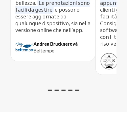
bellezza.
Le prenotazioni sono
appuntame
facili da gestire
e possono
clienti graz
essere aggiornate da
facilità di
qualunque dispositivo, sia nella
Consiglio 
versione online che nell’app.
software 
con il team
risolve og
Andrea Brucknerová
Beltempo
Ant
ADR