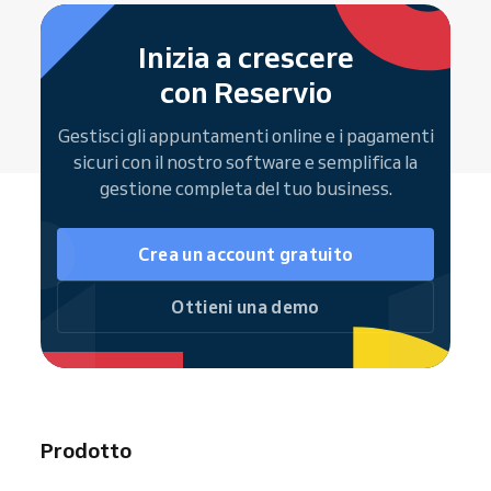
Il canale
— SMS, email o entrambi
Gestire i propri appuntamenti
per
Android
e
iOS
direttamente nel software
Risultato:
meno no-show e clienti più
Inizia a crescere
Ricevere
notifiche automatiche
per
puntuali
. Scopri
come impostare i
con Reservio
nuove prenotazioni
promemoria
.
Vedere il proprio calendario via web o
Gestisci gli appuntamenti online e i pagamenti
app mobile
sicuri con il nostro software e semplifica la
gestione completa del tuo business.
Report di performance e analisi delle
prenotazioni aiutano a ottimizzare turni e
produttività del team.
Crea un account gratuito
Ottieni una demo
Prodotto