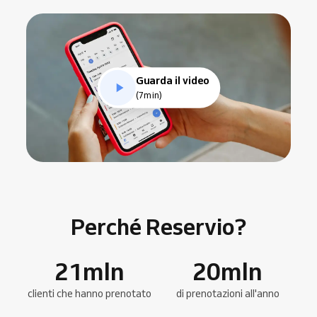
Guarda il video
(7min)
Perché Reservio?
21
mln
20
mln
clienti che hanno prenotato
di prenotazioni all'anno