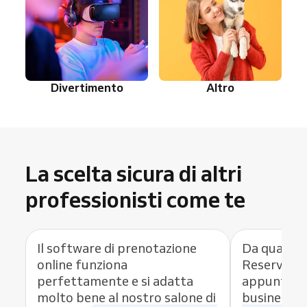
Divertimento
Altro
La scelta sicura di altri
professionisti come te
Il software di prenotazione
Da quando 
online funziona
Reservio c
perfettamente e si adatta
appuntamen
molto bene al nostro salone di
business,
h