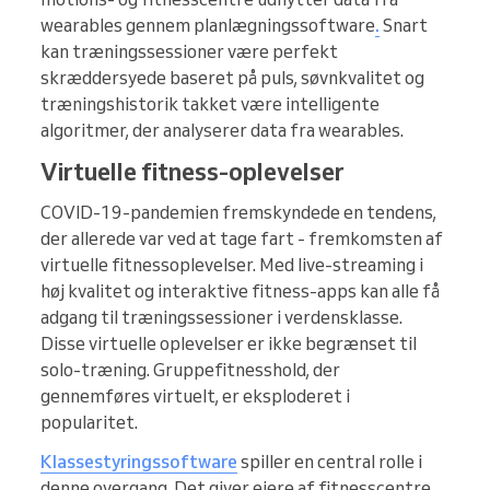
wearables gennem planlægningssoftware
.
Snart
kan træningssessioner være perfekt
skræddersyede baseret på puls, søvnkvalitet og
træningshistorik takket være intelligente
algoritmer, der analyserer data fra wearables.
Virtuelle fitness-oplevelser
COVID-19-pandemien fremskyndede en tendens,
der allerede var ved at tage fart - fremkomsten af
virtuelle fitnessoplevelser. Med live-streaming i
høj kvalitet og interaktive fitness-apps kan alle få
adgang til træningssessioner i verdensklasse.
Disse virtuelle oplevelser er ikke begrænset til
solo-træning. Gruppefitnesshold, der
gennemføres virtuelt, er eksploderet i
popularitet.
Klassestyringssoftware
spiller en central rolle i
denne overgang. Det giver ejere af fitnesscentre