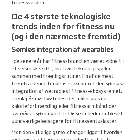
fitnessverden.
De 4 største teknologiske
trends inden for fitness nu
(og i den nærmeste fremtid)
Sømløs integration af wearables
I de senere år har fitnessbranchen været vidne til
et seismisk skift i, hvordan teknologi spiller
sammen med træningsrutiner. En af de mest
fremtrædende tendenser har været den sømløse
integration af wearables i fitness-økosystemet.
Tænk på smartwatches, der måler puls og
kalorieforbrænding, eller fitnessarmbånd, der
overvåger søvnmønstre. Disse enheder er blevet
uundværlige ledsagere for fitnessentusiaster.
Men den virkelige game-changer ligger i, hvordan
motions- og fitnesscentre udnytter data fra