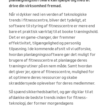
planlægningssoftware kan hjælpe dig med at
drive din virksomhed fremad.
Når vi dykker ned i en verden af teknologiske
trends i fitnesscentre, bliver det tydeligt, at
software til styring af fitnesscentre er mere end
bare et praktisk værktøj til at booke træningshold.
Det er en game-changer, der fremmer
effektivitet, tilgængelighed og personlig
tilpasning. I de kommende afsnit vil vi udforske,
hvordan planlægningssoftware gør det muligt for
brugere af fitnesscentre at planlægge deres
træningsrutiner på en nem måde. Samt hvordan
det giver jer, ejere af fitnesscentre, mulighed for
at optimere deres ressourcer og skabe
skræddersyede oplevelser for deres medlemmer.
Så spænd sikkerhedsbæltet, og gør dig klar til at
afdække de bedste trends inden for fitness-
teknologi, der former morgendagens