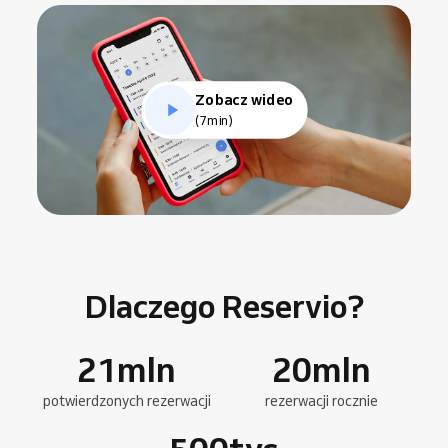
Zobacz wideo
(7min)
Dlaczego Reservio?
21
mln
20
mln
potwierdzonych rezerwacji
rezerwacji rocznie