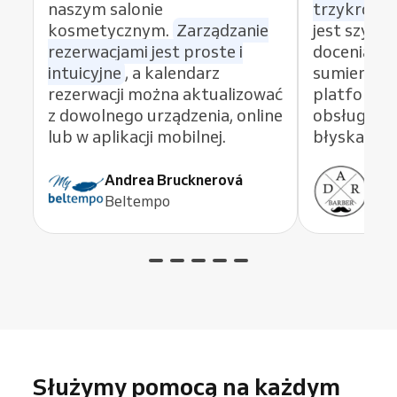
naszym salonie
trzykrotni
kosmetycznym.
Zarządzanie
jest szybki
rezerwacjami jest proste i
doceniają k
intuicyjne
, a kalendarz
sumieniem
rezerwacji można aktualizować
platformę 
z dowolnego urządzenia, online
obsługi kli
lub w aplikacji mobilnej.
błyskawicz
Andrea Brucknerová
Ant
Beltempo
ADR
Służymy pomocą na każdym