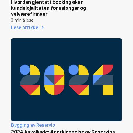
Hvordan gjentatt booking øker
kundelojaliteten for salonger og
velværefirmaer
3 min å lese
Lese artikkel
Bygging av Reservio
2024-kavalkade: Anerkjennelse av Reservios