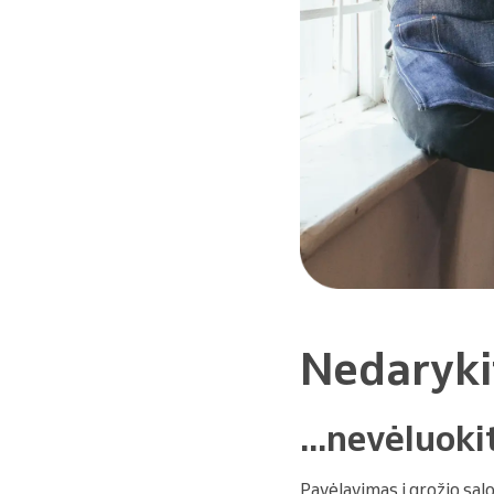
Nedaryki
...nevėluoki
Pavėlavimas į grožio salo