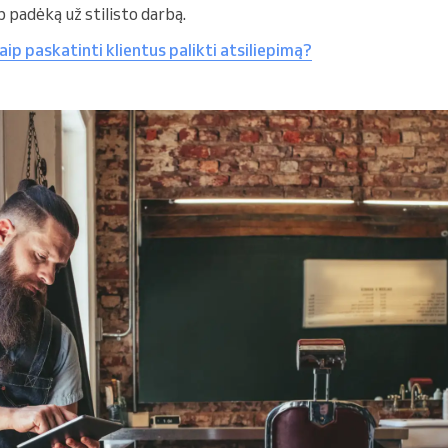
p padėką už stilisto darbą.
aip paskatinti klientus palikti atsiliepimą?