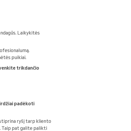
andagūs. Laikykitės
profesionalumą.
ėtės puikiai.
venkite trikdančio
irdžiai padėkoti
tiprina ryšį tarp kliento
. Taip pat galite palikti