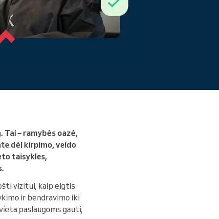
Skaityti daugiau
ą. Tai – ramybės oazė,
te dėl kirpimo, veido
to taisykles,
s.
i vizitui, kaip elgtis
kimo ir bendravimo iki
 vieta paslaugoms gauti,