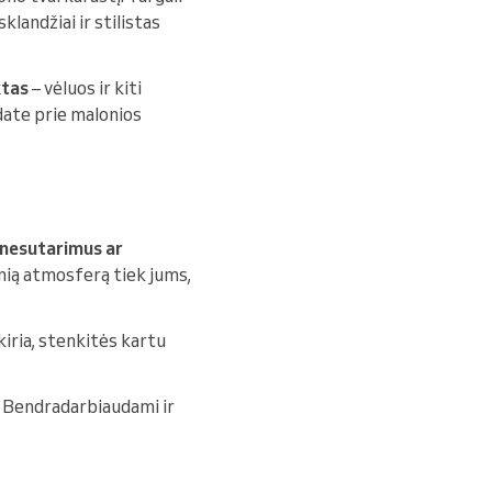
klandžiai ir stilistas
ktas
– vėluos ir kiti
edate prie malonios
 nesutarimus ar
onią atmosferą tiek jums,
kiria, stenkitės kartu
ų. Bendradarbiaudami ir