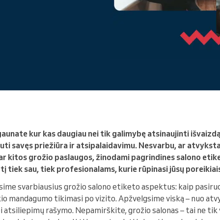
Vadovaujate didelei
organizacijai
gaunate kur kas daugiau nei tik galimybę atsinaujinti išvaizd
uti savęs priežiūra ir atsipalaidavimu. Nesvarbu, ar atvyksta
r kitos grožio paslaugos, žinodami pagrindines salono etike
tį tiek sau, tiek profesionalams, kurie rūpinasi jūsų poreikiai
ime svarbiausius grožio salono etiketo aspektus: kaip pasiruošt
io mandagumo tikimasi po vizito. Apžvelgsime viską – nuo atvy
i atsiliepimų rašymo. Nepamirškite, grožio salonas – tai ne tik