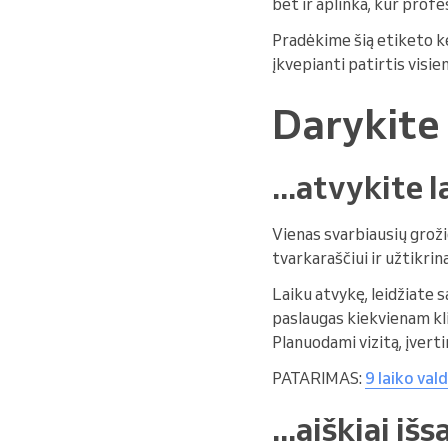
bet ir aplinka, kur profe
Pradėkime šią etiketo ke
įkvepianti patirtis visie
Darykite
...atvykite l
Vienas svarbiausių grož
tvarkaraščiui ir užtikri
Laiku atvykę, leidžiate
paslaugas kiekvienam kli
Planuodami vizitą, įvert
PATARIMAS:
9 laiko va
...aiškiai i