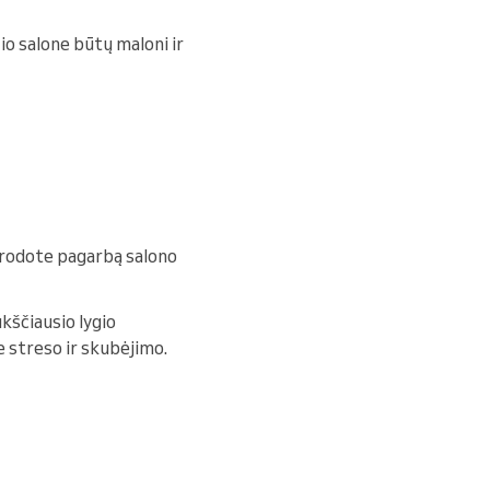
io salone būtų maloni ir
arodote pagarbą salono
ukščiausio lygio
 streso ir skubėjimo.