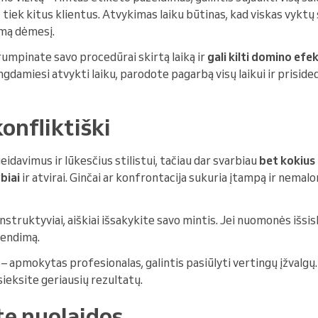
 tiek kitus klientus. Atvykimas laiku būtinas, kad viskas vyktų s
amą dėmesį.
trumpinate savo procedūrai skirtą laiką ir
gali kilti domino efe
ngdamiesi atvykti laiku, parodote pagarbą visų laikui ir prisid
konfliktiški
idavimus ir lūkesčius stilistui, tačiau dar svarbiau
bet kokius
biai
ir atvirai. Ginčai ar konfrontacija sukuria įtampą ir nemal
nstruktyviai, aiškiai išsakykite savo mintis. Jei nuomonės išsis
rendimą.
s – apmokytas profesionalas, galintis pasiūlyti vertingų įžvalg
sieksite geriausių rezultatų.
te nuolaidos