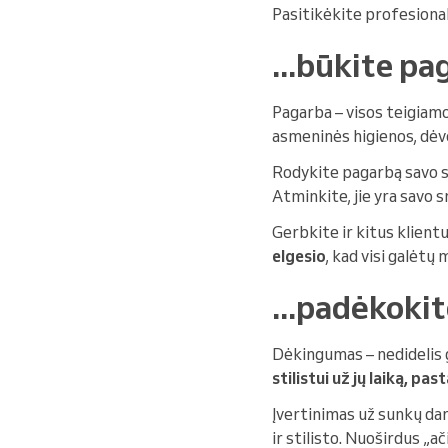
Pasitikėkite profesionala
...būkite p
Pagarba – visos teigiamo
asmeninės higienos, dėvė
Rodykite pagarbą savo st
Atminkite, jie yra savo 
Gerbkite ir kitus klient
elgesio
, kad visi galėtų
...padėkokit
Dėkingumas – nedidelis g
stilistui už jų laiką, pa
Įvertinimas už sunkų darb
ir stilisto. Nuoširdus „ač