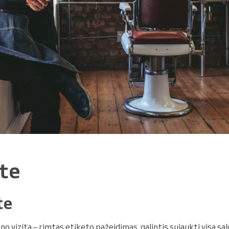
te
te
no vizitą – rimtas etiketo pažeidimas, galintis sujaukti visą sal