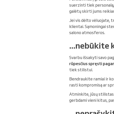
suerzinti tiek personalą,
galėtų skirti jums reiki
Jei vis dėlto vėluojate, 
klientai. Sąmoningai ste
salono atmosferos.
...nebūkite 
Svarbu išsakyti savo page
rūpesčius spręsti pagar
tiek stilistui.
Bendraukite ramiai ir ko
rasti kompromisą ar sp
Atminkite, jūsų stilista
gerbdami vieni kitus, pa
...neprašyki