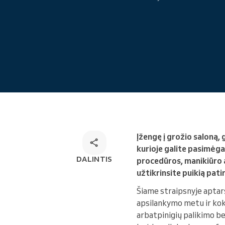
Internetinė rezervacija
Omnichannel rezervacijų
sprendimas
Įžengę į grožio saloną, 
kurioje galite pasimėga
DALINTIS
procedūros, manikiūro a
užtikrinsite puikią patir
Šiame straipsnyje aptars
apsilankymo metu ir kok
arbatpinigių palikimo be