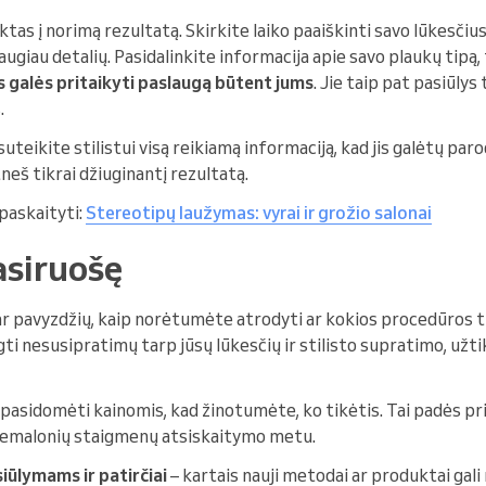
tas į norimą rezultatą. Skirkite laiko paaiškinti savo lūkesčiu
daugiau detalių. Pasidalinkite informacija apie savo plaukų tipą
as galės pritaikyti paslaugą būtent jums
. Jie taip pat pasiūlys
.
suteikite stilistui visą reikiamą informaciją, kad jis galėtų pa
neš tikrai džiuginantį rezultatą.
 paskaityti:
Stereotipų laužymas: vyrai ir grožio salonai
pasiruošę
r pavyzdžių, kaip norėtumėte atrodyti ar kokios procedūros ti
ti nesusipratimų tarp jūsų lūkesčių ir stilisto supratimo, užt
 pasidomėti kainomis, kad žinotumėte, ko tikėtis. Tai padės pr
 nemalonių staigmenų atsiskaitymo metu.
siūlymams ir patirčiai
– kartais nauji metodai ar produktai gali