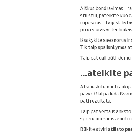
Aiškus bendravimas – rak
stilistui, pateikite kuo 
rūpesčius –
taip stilist
procedūras ar technikas
Išsakykite savo norus ir 
Tik taip apsilankymas at
Taip pat gali būti įdomu
...ateikite 
Atsineškite nuotraukų a
pavyzdžiai padeda išveng
patį rezultatą.
Taip pat verta iš anksto
sprendimus ir išvengti
Būkite atviri
stilisto pa