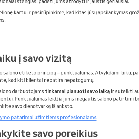
sionalai stengiasi padėti jums atrodyti ir jaustis geriausiai.
lionę kartu ir pasirūpinkime, kad kitas jūsų apsilankymas grož
ms.
aiku į savo vizitą
io salono etiketo principų – punktualumas. Atvykdami laiku, p
nate, kad kiti klientai nepatirs nepatogumų.
 salono darbuotojams
tinkamai planuoti savo laiką
ir suteikti a
entui. Punktualumas leidžia jums mėgautis salono patirtimi be
inkite savo dienotvarkę iš anksto.
ldymo patarimai užimtiems profesionalams
šsakykite savo poreikius