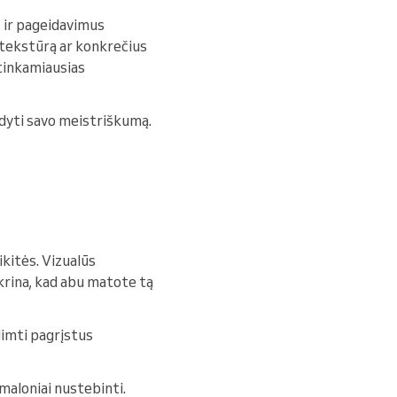
s ir pageidavimus
, tekstūrą ar konkrečius
 tinkamiausias
rodyti savo meistriškumą.
kitės. Vizualūs
ikrina, kad abu matote tą
iimti pagrįstus
 maloniai nustebinti.