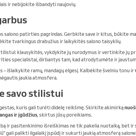
is ir nebijokite išbandyti naujovių.
agarbus
s salono patirties pagrindas. Gerbkite save ir kitus, būkite m
kite tvarkingus drabužius ir laikykitės salono taisyklių.
ilistui: klausykitės, vykdykite jų nurodymus ir vertinkite jų 
srities specialistai, dirbantys tam, kad atrodytumėte ir jaustum
us – išlaikykite ramų, mandagų elgesį. Kalbėkite švelniu tonu ir
 mėgautis jaukia atmosfera.
e savo stilistui
estas, kuris gali turėti didelę reikšmę. Skirkite akimirką
nuoš
stangas ir įgūdžius
, skirtus jūsų poreikiams.
ą ir pasitenkinimo išreiškimas ne tik pakelia nuotaiką, bet ir s
iū“ gali palikti ilgalaikį įspūdį ir sukurti jaukią atmosferą salone