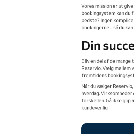
Vores mission er at giv
bookingsystem kan du fok
bedste? Ingen komplicer
bookingerne – så du kan
Din succe
Bliv en del af de mange
Reservio. Vælg mellem v
fremtidens bookingsyste
Når du vælger Reservio, 
hverdag. Virksomheder ov
forskellen. Gå ikke glip
kundevenlig.