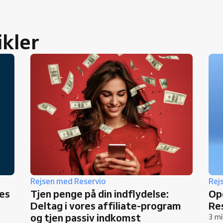
ikler
Rejsen med Reservio
Rej
res
Tjen penge på din indflydelse:
Op
Deltag i vores affiliate-program
Re
og tjen passiv indkomst
3 mi