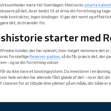
e virksomheder mere tid i hverdagen. Med vores
smarte kalend
usere på det, du er bedst til: at drive din forretning og tage 
ede kontrakter, ingen bindinger. Vi gør det nemt og effektivt
 gøre det, du brænder for.
shistorie starter med R
 tilfredse kunder, der har oplevet, hvor meget nemmere det er
ores forskellige
Reservio-pakker
, så du får præcis det, der pa
m – og se din forretning vokse!
får du ikke bare et bookingsystem. Du investerer i en løsning,
er hele verden har allerede fået glæde af det – nu er det din t
 af chancen for at tilbyde dine ydelser på en måde, der både er