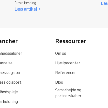
Læs
3 min læsning
Læs artikel
ancher
Ressourcer
hedssaloner
Om os
annelse
Hjælpecenter
ness og spa
Referencer
ess og sport
Blog
Samarbejde og
hedspleje
partnerskaber
rholdning