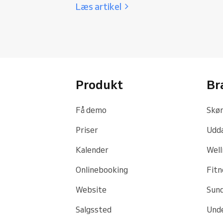
Læs artikel
Produkt
Br
Få demo
Skøn
Priser
Udd
Kalender
Well
Onlinebooking
Fitn
Website
Sund
Salgssted
Unde