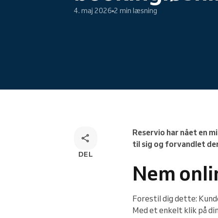
4. maj 2026
2 min læsning
Omnichannel-bookingløsning
Reservio har nået en 
til sig og forvandlet d
DEL
Nem onli
Forestil dig dette: Kun
Med et enkelt klik på di