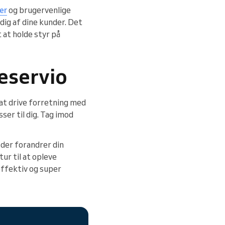
er
og brugervenlige
dig af dine kunder. Det
 at holde styr på
eservio
 at drive forretning med
sser til dig. Tag imod
 der forandrer din
ur til at opleve
 effektiv og super