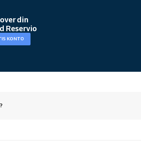
 over din
d Reservio
TIS KONTO
n?