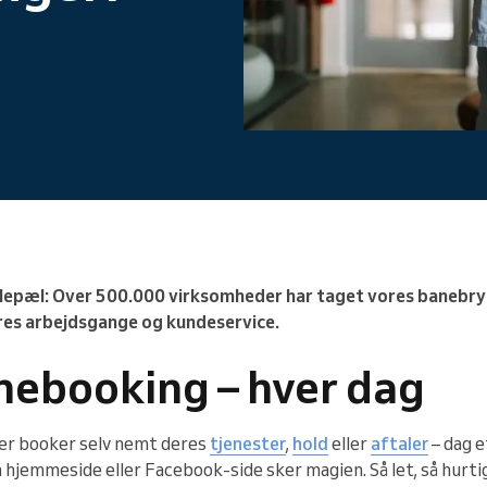
Du leder en stor organisation
milepæl: Over 500.000 virksomheder har taget vores baneb
eres arbejdsgange og kundeservice.
nebooking – hver dag
der booker selv nemt deres
tjenester
,
hold
eller
aftaler
– dag e
n hjemmeside eller Facebook-side sker magien. Så let, så hurti