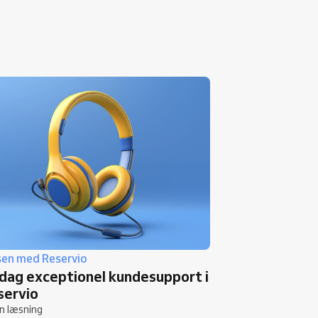
sen med Reservio
dag exceptionel kundesupport i
servio
n læsning