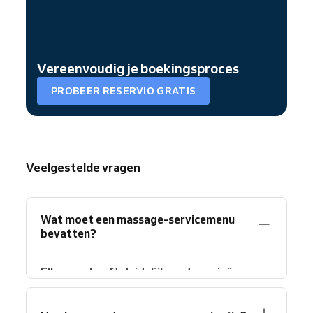
Vereenvoudig je boekingsproces
PROBEER RESERVIO GRATIS
Veelgestelde vragen
Wat moet een massage-servicemenu
bevatten?
Elk menu heeft duidelijke categorieën,
dienstomschrijvingen, duur en prijzen nodig.
Organiseer behandelingen in klantgerichte