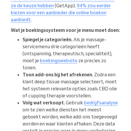
ze de keuze hebben
(GetApp).
94% zou eerder
kiezen voor een aanbieder die online boeken
aanbiedt
.
Wat je boekingssysteem voor je menu moet doen:
Spiegel je categorieën.
Als je massage-
servicemenu drie categorieën heeft
(ontspanning, therapeutisch, specialiteit),
moet je
boekingswebsite
ze precies zo
tonen.
Toon add-ons bij het afrekenen.
Zodra een
klant deep tissue massage selecteert, moet
het systeem relevante opties zoals CBD olie
of cupping therapie voorstellen.
Volg wat verkoopt.
Gebruik
bedrijfsanalyse
om te zien welke diensten het meest
geboekt worden, welke add-ons toegevoegd
worden en waar klanten afhaken. Deze data
vertelt je precies waar je menu verbetering