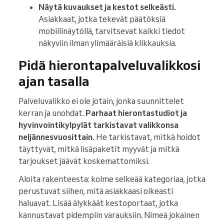
Näytä kuvaukset ja kestot selkeästi.
Asiakkaat, jotka tekevät päätöksiä
mobiilinäytöllä, tarvitsevat kaikki tiedot
näkyviin ilman ylimääräisiä klikkauksia.
Pidä hierontapalveluvalikkosi
ajan tasalla
Palveluvalikko ei ole jotain, jonka suunnittelet
kerran ja unohdat.
Parhaat hierontastudiot ja
hyvinvointikylpylät tarkistavat valikkonsa
neljännesvuosittain.
He tarkistavat, mitkä hoidot
täyttyvät, mitkä lisäpaketit myyvät ja mitkä
tarjoukset jäävät koskemattomiksi.
Aloita rakenteesta: kolme selkeää kategoriaa, jotka
perustuvat siihen, mitä asiakkaasi oikeasti
haluavat. Lisää älykkäät kestoportaat, jotka
kannustavat pidempiin varauksiin. Nimeä jokainen