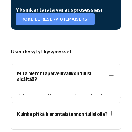
Yksinkertaista varausprosessiasi
KOKEILE RESERVIO ILMAISEKSI
Usein kysytyt kysymykset
Mitä hierontapalveluvalikon tulisi
sisältää?
Jokaisessa valikossa tarvitaan selkeät
kategoriat, palvelukuvaukset, kestot ja
hinnoittelu.
Järjestä hoidot asiakaskeskeisiin
Kuinka pitkä hierontaistunnon tulisi olla?
ryhmiin, kuten rentoutus, terapeuttinen ja
erikoispalvelut, älä menetelmän mukaan.
Sisällytä jokaisen palvelun alle yksi rivi