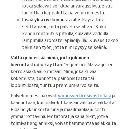
jotka selaavat verkkoajanvaraussivua, eivät
lue pitkää kappaletta palvelun nimestä.
Lisää yksi rivi kuvausta alle.
Käytä tätä
selittämään, mitä palvelu sisältää: "Koko
kehon rentoutus pitkillä, sulavilla vedoilla
lämpimillä aromaterapiaöljyillä." Kuvaus tekee
teknisen työn, jotta nimi pysyy selkeänä.
Vältä geneerisiä nimiä, joita jokainen
hierontastudio käyttää.
"Signature Massage" ei
kerro asiakkaalle mitään. Nimi, joka kuvaa
kokemusta, tunnetta, painopistettä tai
lopputulosta, tuntuu premium-arvoiselta.
Palvelunimesi näkyvät
varausverkkosivustollasi
ja
käännetään, kun palvelet kansainvälisiä asiakkaita.
Pidä ne yksinkertaisina ja maailmanlaajuisesti
ymmärrettävinä. Metaforat ja sanaleikit, jotka
toimivat englanniksi, voivat hämmentää asiakkaita