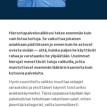
Hierontapalveluvalikkosi tekee enemmän kuin
vain listaa hoitoja. Se vaikuttaa jokaisen
asiakkaan päätökseen jo ennen kuin he astuvat
ovesta sisään — siitä, kuinka paljon he käyttävät
rahaa ja varataanko he ylipäätään. Useimmat
hierojat menettävät tuloja valikoilla, jotka
muistuttavat enemmän lääkärin kaavioita kuin
kutsuvia palveluita.
Hyvin suunniteltu valikko muuttaa selaajat
varauksiksi ja yksittäiset käynnit toistuviksi
asiakaskäynneiksi. Tässä oppaassa käydään läpi
palvelulistan tehokkaan rakenteen salat: miten
jäsentää kategoriat, valita luonnollisesti