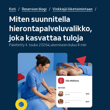
/
/
/
Koti
Reservion blogi
Vinkkejä liiketoimintaan
Miten suunnitella
hierontapalveluvalikko,
joka kasvattaa tuloja
Päivitetty 4. touko 2026
Lukemiseen kuluu 8 min