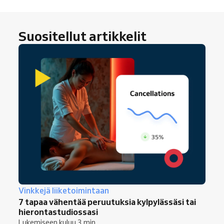
tuoreena palaaville asiakkaille ja antavat
heille syyn kokeilla uusia palveluita, joita he
Suositellut artikkelit
eivät ole aiemmin varanneet.
Vinkkejä liiketoimintaan
7 tapaa vähentää peruutuksia kylpylässäsi tai
hierontastudiossasi
Lukemiseen kuluu 3 min