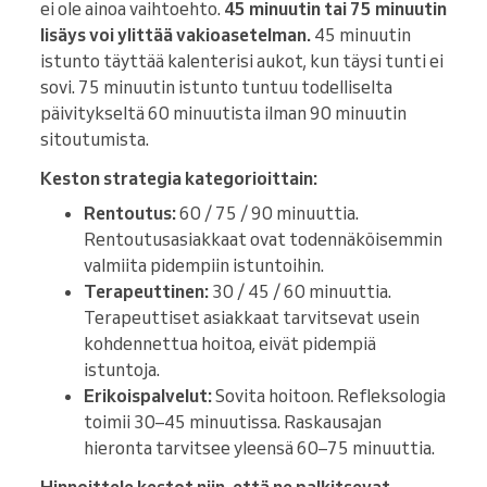
ei ole ainoa vaihtoehto.
45 minuutin tai 75 minuutin
lisäys voi ylittää vakioasetelman.
45 minuutin
istunto täyttää kalenterisi aukot, kun täysi tunti ei
sovi. 75 minuutin istunto tuntuu todelliselta
päivitykseltä 60 minuutista ilman 90 minuutin
sitoutumista.
Keston strategia kategorioittain:
Rentoutus:
60 / 75 / 90 minuuttia.
Rentoutusasiakkaat ovat todennäköisemmin
valmiita pidempiin istuntoihin.
Terapeuttinen:
30 / 45 / 60 minuuttia.
Terapeuttiset asiakkaat tarvitsevat usein
kohdennettua hoitoa, eivät pidempiä
istuntoja.
Erikoispalvelut:
Sovita hoitoon. Refleksologia
toimii 30–45 minuutissa. Raskausajan
hieronta tarvitsee yleensä 60–75 minuuttia.
Hinnoittele kestot niin, että ne palkitsevat