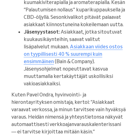
kuumakiviterapialla ja aromaterapialla. Kesän
“Palautumisen nollaus” kuparikuppauksella ja
CBD-öljyllä. Sesonkivalikot pitävät palaavat
asiakkaat kiinnostuneina kokeilemaan uutta.
Jäsenyystasot:
Asiakkaat, jotka sitoutuvat
kuukausikäynteihin, saavat valitut
lisäpalvelut mukaan.
Asiakkaan viides ostos
on tyypillisesti 40 % suurempi kuin
ensimmäinen
(Bain & Company).
Jäsenysohjelmat nopeuttavat kasvua
muuttamalla kertakäyttäjät uskollisiksi
vakioasiakkaiksi.
Kuten Pavel Ondra, hyvinvointi- ja
hierontayrityksen omistaja, kertoi: “Asiakkaat
varaavat verkossa, ja minun tarvitsee vain hyväksyä
varaus. Heidän nimensä ja yhteystietonsa näkyvät
automaattisesti verkkoajanvarauskalenterissani
— ei tarvitse kirjoittaa mitään käsin.”