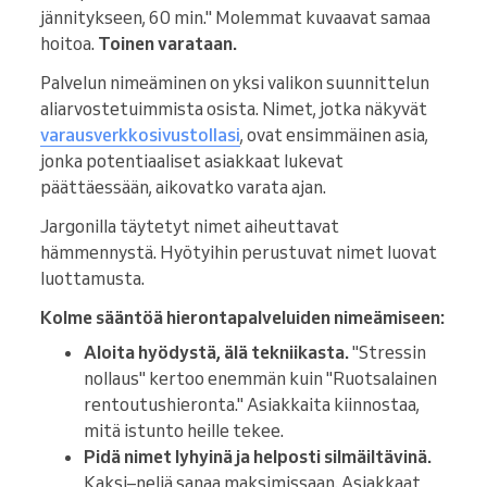
jännitykseen, 60 min." Molemmat kuvaavat samaa
hoitoa.
Toinen varataan.
Palvelun nimeäminen on yksi valikon suunnittelun
aliarvostetuimmista osista. Nimet, jotka näkyvät
varausverkkosivustollasi
, ovat ensimmäinen asia,
jonka potentiaaliset asiakkaat lukevat
päättäessään, aikovatko varata ajan.
Jargonilla täytetyt nimet aiheuttavat
hämmennystä. Hyötyihin perustuvat nimet luovat
luottamusta.
Kolme sääntöä hierontapalveluiden nimeämiseen:
Aloita hyödystä, älä tekniikasta.
"Stressin
nollaus" kertoo enemmän kuin "Ruotsalainen
rentoutushieronta." Asiakkaita kiinnostaa,
mitä istunto heille tekee.
Pidä nimet lyhyinä ja helposti silmäiltävinä.
Kaksi–neljä sanaa maksimissaan. Asiakkaat,