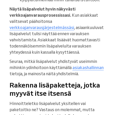
Näytä lisäpalvelut hyvin näkyvästi
verkkoajanvarausprosessissasi.
Kun asiakkaat
valitsevat päähoitonsa
verkkoajanvarausjärjestelmässäsi
, asiaankuuluvat
lisäpalvelut tulisi näyttää ennen varauksen
vahvistamista. Asiakkaat lisäävät huomattavasti
todennäköisemmin lisäpalveluita varauksen
yhteydessä kuin kassalla kysyttäessä.
Seuraa, mitkä lisäpalvelut yhdistyvät useimmin
mihinkin ydinhoitoon käyttämällä
asiakashallinnan
tietoja, ja mainosta näitä yhdistelmiä.
Rakenna lisäpaketteja, jotka
myyvät itse itsensä
Hinnoitteletko lisäpalvelut yksitellen vai
paketoitko ne? Vastaus on molemmat, mutta