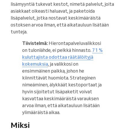
lisämyyntiä tukevat kestot, nimetä palvelut, joita
asiakkaat oikeasti haluavat, ja paketoida
lisäpalvelut, jotka nostavat keskimääräistä
ostoksen arvoa ilman, että aikatauluun lisätään
tunteja.
Tiivistelmä:
Hierontapalveluvalikkosi
on tulonlähde, ei pelkkä hinnasto.
71 %
kuluttajista odottaa räätälöityjä
kokemuksia
, ja valikkosi on
ensimmäinen paikka, johon he
kiinnittävät huomiota. Strateginen
nimeäminen, älykkäät kestoportaat ja
hyvin sijoitetut lisäpaketit voivat
kasvattaa keskimääräistä varauksen
arvoa ilman, että aikatauluun lisätään
ylimääräistä aikaa.
Miksi