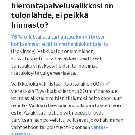
hierontapalveluvalikkosi on
tulonlähde, ei pelkkä
hinnasto?
76 % kuluttajista turhautuu, kun yrityksen
kohtaamiset eivät tunnu henkilökohtaisilta
(McKinsey). Valikkosi on ensimmäinen
kosketuspiste, jossa asiakkaat päättävät,
tuntuuko yrityksesi heidän tarpeisiinsa
räätälöidyltä vai geneeriseltä.
Valikko, joka vain listaa “Ruotsalainen 60 min”
vierekkäin “Syväkudoshieronta 60 min” kanssa, ei
kerro asiakkaalle mitään siitä, mikä hoito sopii juuri
hänelle.
Valikko itsessään voi olla päätöksenteon
este.
Asiakkaat, jotka eivät nopeasti löydä
tarvitsemiaan palveluita, valitsevat joko halvimman
vaihtoehdon tai poistuvat kokonaan
varaus-
sivultasi
.