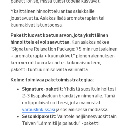
paketti on se, missä tulosi todella kasvavat.
Yksittäinen hinnoittelu antaa asiakkaille
joustavuutta. Asiakas lisää aromaterapian tai
kuumakivet istuntoonsa.
Paketit luovat koetun arvon, jota yksittäinen
hinnoittelu ei voi saavuttaa.
Kun asiakas näkee
“Signature Relaxation Package: 75 min ruotsalainen
+ aromaterapia + kuumakivet” pienen alennuksen
kera verrattuna a la carte -kokonaisuuteen,
paketti tuntuu ilmiselvältä valinnalta.
Kolme toimivaa paketoimisstrategiaa:
Signature-paketit:
Yhdistä suosituin hoitosi
2–3 lisäpalveluun brändätyn nimen alle. Tämä
on lippulaivatuotteesi, jota mainostat
varauslinkissäsi
ja sosiaalisessa mediassa.
Sesonkipaketit:
Vaihtele neljännesvuosittain.
Talven “Lämmitä ja palaudu” -paketti