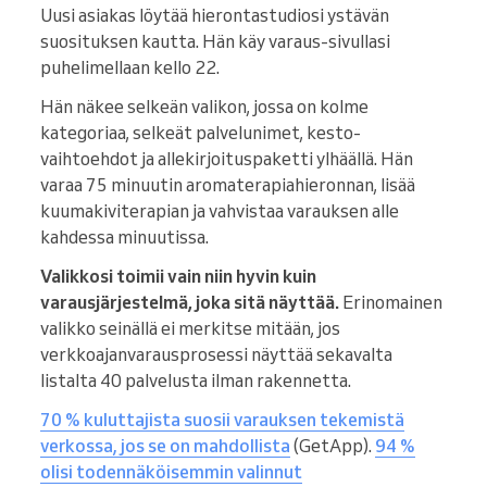
Uusi asiakas löytää hierontastudiosi ystävän
suosituksen kautta. Hän käy varaus-sivullasi
puhelimellaan kello 22.
Hän näkee selkeän valikon, jossa on kolme
kategoriaa, selkeät palvelunimet, kesto-
vaihtoehdot ja allekirjoituspaketti ylhäällä. Hän
varaa 75 minuutin aromaterapiahieronnan, lisää
kuumakiviterapian ja vahvistaa varauksen alle
kahdessa minuutissa.
Valikkosi toimii vain niin hyvin kuin
varausjärjestelmä, joka sitä näyttää.
Erinomainen
valikko seinällä ei merkitse mitään, jos
verkkoajanvarausprosessi näyttää sekavalta
listalta 40 palvelusta ilman rakennetta.
70 % kuluttajista suosii varauksen tekemistä
verkossa, jos se on mahdollista
(GetApp).
94 %
olisi todennäköisemmin valinnut