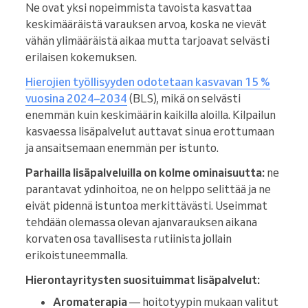
Ne ovat yksi nopeimmista tavoista kasvattaa
keskimääräistä varauksen arvoa, koska ne vievät
vähän ylimääräistä aikaa mutta tarjoavat selvästi
erilaisen kokemuksen.
Hierojien työllisyyden odotetaan kasvavan 15 %
vuosina 2024–2034
(BLS), mikä on selvästi
enemmän kuin keskimäärin kaikilla aloilla. Kilpailun
kasvaessa lisäpalvelut auttavat sinua erottumaan
ja ansaitsemaan enemmän per istunto.
Parhailla lisäpalveluilla on kolme ominaisuutta:
ne
parantavat ydinhoitoa, ne on helppo selittää ja ne
eivät pidennä istuntoa merkittävästi. Useimmat
tehdään olemassa olevan ajanvarauksen aikana
korvaten osa tavallisesta rutiinista jollain
erikoistuneemmalla.
Hierontayritysten suosituimmat lisäpalvelut:
Aromaterapia
— hoitotyypin mukaan valitut