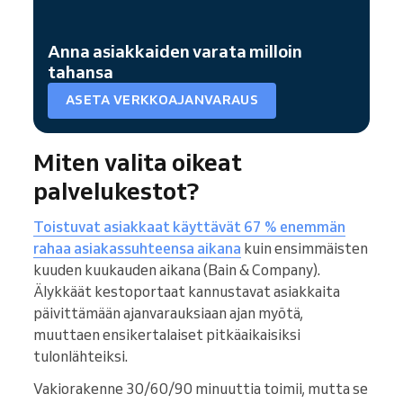
Anna asiakkaiden varata milloin
tahansa
ASETA VERKKOAJANVARAUS
Miten valita oikeat
palvelukestot?
Toistuvat asiakkaat käyttävät 67 % enemmän
rahaa asiakassuhteensa aikana
kuin ensimmäisten
kuuden kuukauden aikana (Bain & Company).
Älykkäät kestoportaat kannustavat asiakkaita
päivittämään ajanvarauksiaan ajan myötä,
muuttaen ensikertalaiset pitkäaikaisiksi
tulonlähteiksi.
Vakiorakenne 30/60/90 minuuttia toimii, mutta se