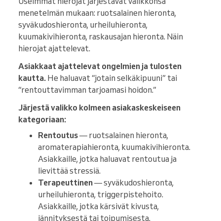
Useimmat hierojat järjestävät valikkonsa
menetelmän mukaan: ruotsalainen hieronta,
syväkudoshieronta, urheiluhieronta,
kuumakivihieronta, raskausajan hieronta. Näin
hierojat ajattelevat.
Asiakkaat ajattelevat ongelmien ja tulosten
kautta.
He haluavat “jotain selkäkipuuni” tai
“rentouttavimman tarjoamasi hoidon.”
Järjestä valikko kolmeen asiakaskeskeiseen
kategoriaan:
Rentoutus
— ruotsalainen hieronta,
aromaterapiahieronta, kuumakivihieronta.
Asiakkaille, jotka haluavat rentoutua ja
lievittää stressiä.
Terapeuttinen
— syväkudoshieronta,
urheiluhieronta, triggerpistehoito.
Asiakkaille, jotka kärsivät kivusta,
jännityksestä tai toipumisesta.