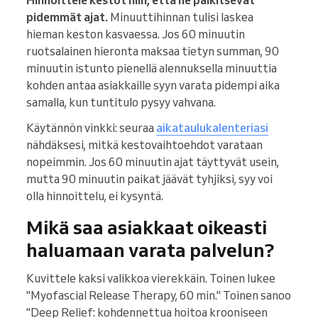
pidemmät ajat.
Minuuttihinnan tulisi laskea
hieman keston kasvaessa. Jos 60 minuutin
ruotsalainen hieronta maksaa tietyn summan, 90
minuutin istunto pienellä alennuksella minuuttia
kohden antaa asiakkaille syyn varata pidempi aika
samalla, kun tuntitulo pysyy vahvana.
Käytännön vinkki: seuraa
aikataulukalenteriasi
nähdäksesi, mitkä kestovaihtoehdot varataan
nopeimmin. Jos 60 minuutin ajat täyttyvät usein,
mutta 90 minuutin paikat jäävät tyhjiksi, syy voi
olla hinnoittelu, ei kysyntä.
Mikä saa asiakkaat oikeasti
haluamaan varata palvelun?
Kuvittele kaksi valikkoa vierekkäin. Toinen lukee
"Myofascial Release Therapy, 60 min." Toinen sanoo
"Deep Relief: kohdennettua hoitoa krooniseen