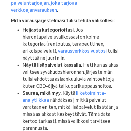
palveluntarjoajan, joka tarjoaa
verkkoajanvarauksen
.
Mitä varausjärjestelmäsi tulisi tehdä valikollesi:
Heijasta kategorioitasi.
Jos
hierontapalveluvalikossasi on kolme
kategoriaa (rentoutus, terapeuttinen,
erikoispalvelut),
varausverkkosivustosi
tulisi
näyttää ne juuri niin.
Näytä lisäpalvelut kassalla.
Heti kun asiakas
valitsee syväkudoshieronnan, järjestelmän
tulisi ehdottaa asiaankuuluvia vaihtoehtoja,
kuten CBD-öljyä tai kuparikuppaushoitoa.
Seuraa, mikä myy.
Käytä
liiketoiminta-
analytiikkaa
nähdäksesi, mitkä palvelut
varataan eniten, mitkä lisäpalvelut lisätään ja
missä asiakkaat keskeyttävät. Tämä data
kertoo tarkasti, missä valikkosi tarvitsee
parannusta.