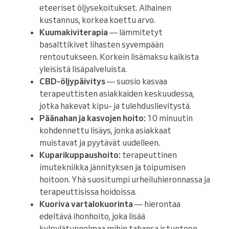
eteeriset öljysekoitukset. Alhainen
kustannus, korkea koettu arvo.
Kuumakiviterapia
— lämmitetyt
basalttikivet lihasten syvempään
rentoutukseen. Korkein lisämaksu kaikista
yleisistä lisäpalveluista.
CBD-öljypäivitys
— suosio kasvaa
terapeuttisten asiakkaiden keskuudessa,
jotka hakevat kipu- ja tulehduslievitystä.
Päänahan ja kasvojen hoito:
10 minuutin
kohdennettu lisäys, jonka asiakkaat
muistavat ja pyytävät uudelleen.
Kuparikuppaushoito:
terapeuttinen
imutekniikka jännityksen ja toipumisen
hoitoon. Yhä suositumpi urheiluhieronnassa ja
terapeuttisissa hoidoissa.
Kuoriva vartalokuorinta
— hierontaa
edeltävä ihonhoito, joka lisää
kylpylätunnelmaa mihin tahansa istuntoon.