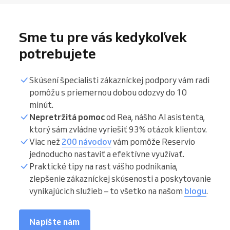
Sme tu pre vás kedykoľvek
potrebujete
Skúsení špecialisti zákazníckej podpory vám radi
pomôžu s priemernou dobou odozvy do 10
minút.
Nepretržitá pomoc
od Rea, nášho AI asistenta,
ktorý sám zvládne vyriešiť 93% otázok klientov.
Viac než
200 návodov
vám pomôže Reservio
jednoducho nastaviť a efektívne využívať.
Praktické tipy na rast vášho podnikania,
zlepšenie zákazníckej skúsenosti a poskytovanie
vynikajúcich služieb – to všetko na našom
blogu
.
Napíšte nám