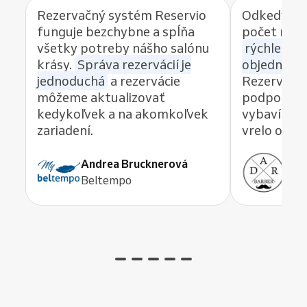
Rezervačný systém Reservio
Odkedy po
funguje bezchybne a spĺňa
počet reze
všetky potreby nášho salónu
rýchlemu 
krásy.
Správa rezervácií je
objednávan
jednoduchá
a rezervácie
Rezervačný
môžeme aktualizovať
podpory, k
kedykoľvek a na akomkoľvek
vybaví akú
zariadení.
vrelo odp
Andrea Brucknerová
Ant
Beltempo
ADR