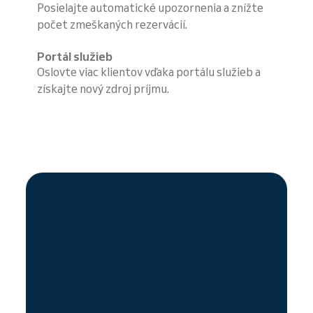
Posielajte automatické upozornenia a znížte
počet zmeškaných rezervácií.
Portál služieb
Oslovte viac klientov vďaka portálu služieb a
získajte nový zdroj príjmu.