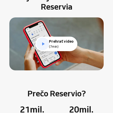
Reservia
Prehrať video
(7min)
Prečo Reservio?
21
mil.
20
mil.