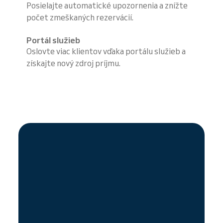
Posielajte automatické upozornenia a znížte
počet zmeškaných rezervácií.
Portál služieb
Oslovte viac klientov vďaka portálu služieb a
získajte nový zdroj príjmu.