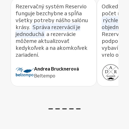
Rezervačný systém Reservio
Odkedy po
funguje bezchybne a spĺňa
počet reze
všetky potreby nášho salónu
rýchlemu 
krásy.
Správa rezervácií je
objednávan
jednoduchá
a rezervácie
Rezervačný
môžeme aktualizovať
podpory, k
kedykoľvek a na akomkoľvek
vybaví akú
zariadení.
vrelo odp
Andrea Brucknerová
Ant
Beltempo
ADR