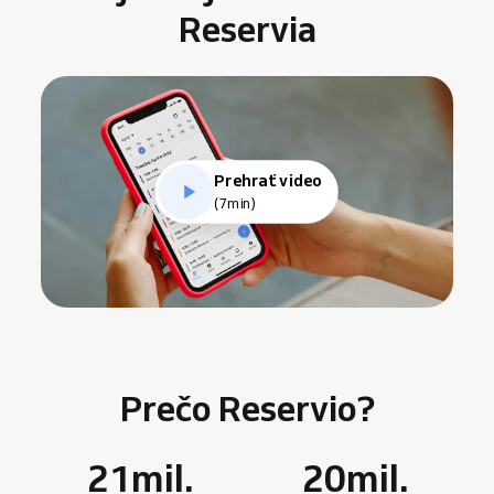
Reservia
Prehrať video
(7min)
Prečo Reservio?
21
mil.
20
mil.