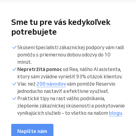
Sme tu pre vás kedykoľvek
potrebujete
Skúsení špecialisti zákazníckej podpory vám radi
pomôžu s priemernou dobou odozvy do 10
minút.
Nepretržitá pomoc
od Rea, nášho AI asistenta,
ktorý sám zvládne vyriešiť 93% otázok klientov.
Viac než
200 návodov
vám pomôže Reservio
jednoducho nastaviť a efektívne využívať.
Praktické tipy na rast vášho podnikania,
zlepšenie zákazníckej skúsenosti a poskytovanie
vynikajúcich služieb – to všetko na našom
blogu
.
Napíšte nám