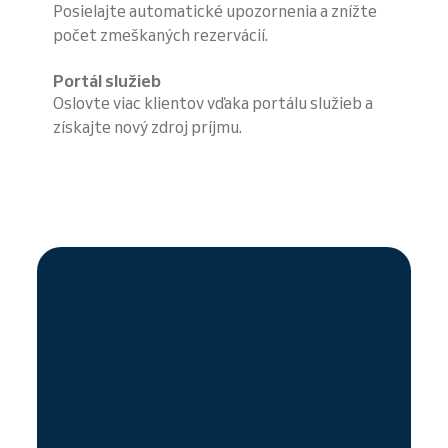
Posielajte automatické upozornenia a znížte
počet zmeškaných rezervácií.
Portál služieb
Oslovte viac klientov vďaka portálu služieb a
získajte nový zdroj príjmu.