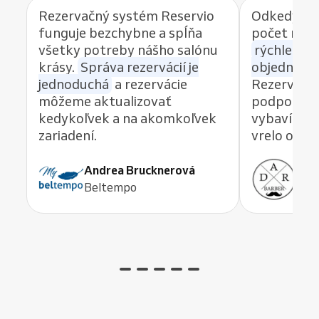
Rezervačný systém Reservio
Odkedy po
funguje bezchybne a spĺňa
počet reze
všetky potreby nášho salónu
rýchlemu 
krásy.
Správa rezervácií je
objednávan
jednoduchá
a rezervácie
Rezervačný
môžeme aktualizovať
podpory, k
kedykoľvek a na akomkoľvek
vybaví akú
zariadení.
vrelo odp
Andrea Brucknerová
Ant
Beltempo
ADR