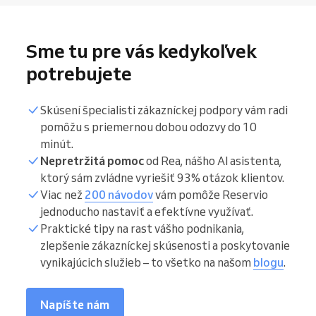
Sme tu pre vás kedykoľvek
potrebujete
Skúsení špecialisti zákazníckej podpory vám radi
pomôžu s priemernou dobou odozvy do 10
minút.
Nepretržitá pomoc
od Rea, nášho AI asistenta,
ktorý sám zvládne vyriešiť 93% otázok klientov.
Viac než
200 návodov
vám pomôže Reservio
jednoducho nastaviť a efektívne využívať.
Praktické tipy na rast vášho podnikania,
zlepšenie zákazníckej skúsenosti a poskytovanie
vynikajúcich služieb – to všetko na našom
blogu
.
Napíšte nám