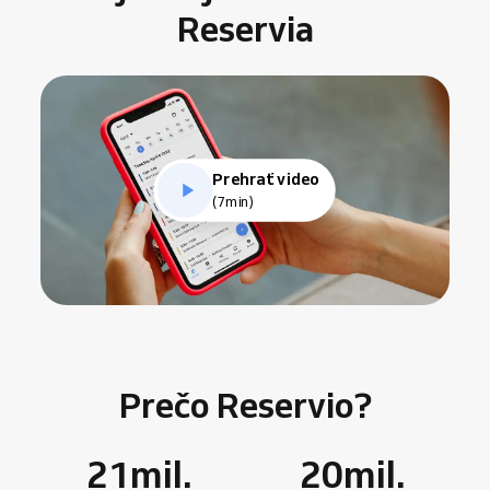
Reservia
Prehrať video
(7min)
Prečo Reservio?
21
mil.
20
mil.