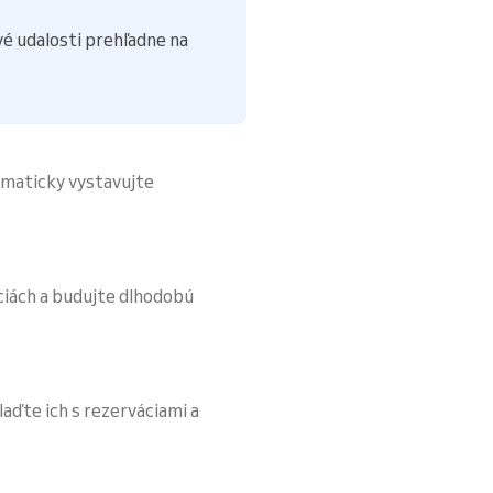
é udalosti prehľadne na
omaticky vystavujte
áciách a budujte dlhodobú
ďte ich s rezerváciami a