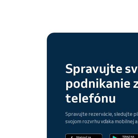
Spravujte sv
podnikanie 
telefónu
Spravujte rezervácie, sledujte p
svojom rozvrhu vďaka mobilnej ap