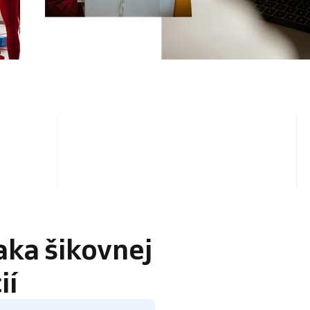
4.5 / 5
aka šikovnej
ií