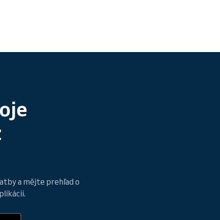
oje
z
latby a mějte prehľad o
likácii.