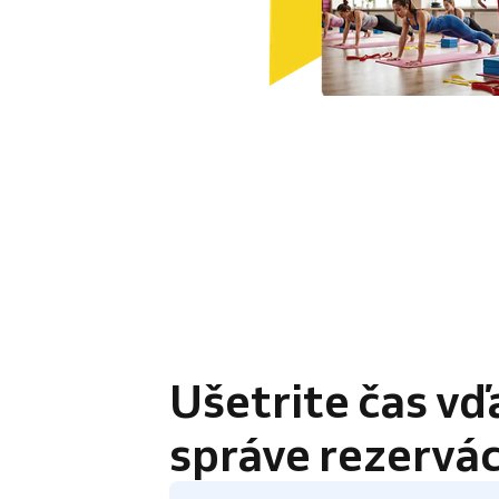
4.8 / 5
Ušetrite čas vď
správe rezervác