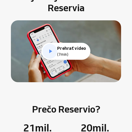
Reservia
Prehrať video
(7min)
Prečo Reservio?
21
mil.
20
mil.