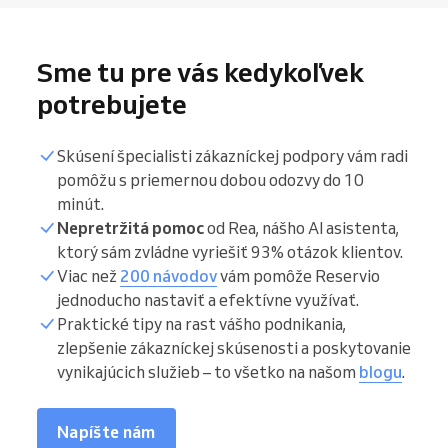
Sme tu pre vás kedykoľvek
potrebujete
Skúsení špecialisti zákazníckej podpory vám radi
pomôžu s priemernou dobou odozvy do 10
minút.
Nepretržitá pomoc
od Rea, nášho AI asistenta,
ktorý sám zvládne vyriešiť 93% otázok klientov.
Viac než
200 návodov
vám pomôže Reservio
jednoducho nastaviť a efektívne využívať.
Praktické tipy na rast vášho podnikania,
zlepšenie zákazníckej skúsenosti a poskytovanie
vynikajúcich služieb – to všetko na našom
blogu
.
Napíšte nám