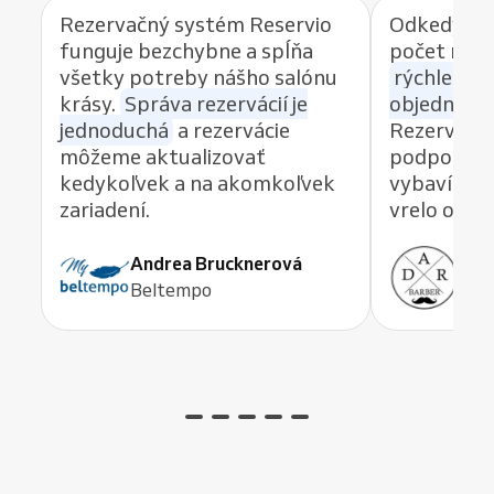
Rezervačný systém Reservio
Odkedy po
funguje bezchybne a spĺňa
počet reze
všetky potreby nášho salónu
rýchlemu 
krásy.
Správa rezervácií je
objednávan
jednoduchá
a rezervácie
Rezervačný
môžeme aktualizovať
podpory, k
kedykoľvek a na akomkoľvek
vybaví akú
zariadení.
vrelo odp
Andrea Brucknerová
Ant
Beltempo
ADR