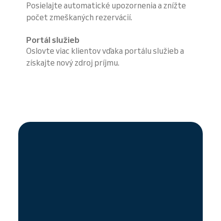
Posielajte automatické upozornenia a znížte
počet zmeškaných rezervácií.
Portál služieb
Oslovte viac klientov vďaka portálu služieb a
získajte nový zdroj príjmu.