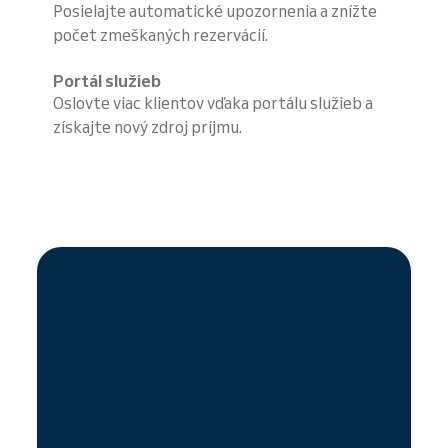
Posielajte automatické upozornenia a znížte
počet zmeškaných rezervácií.
Portál služieb
Oslovte viac klientov vďaka portálu služieb a
získajte nový zdroj príjmu.