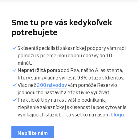
Sme tu pre vás kedykoľvek
potrebujete
Skúsení špecialisti zákazníckej podpory vám radi
pomôžu s priemernou dobou odozvy do 10
minút.
Nepretržitá pomoc
od Rea, nášho AI asistenta,
ktorý sám zvládne vyriešiť 93% otázok klientov.
Viac než
200 návodov
vám pomôže Reservio
jednoducho nastaviť a efektívne využívať.
Praktické tipy na rast vášho podnikania,
zlepšenie zákazníckej skúsenosti a poskytovanie
vynikajúcich služieb – to všetko na našom
blogu
.
Napíšte nám