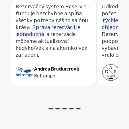
Rezervačný systém Reservio
Odkedy po
funguje bezchybne a spĺňa
počet reze
všetky potreby nášho salónu
rýchlemu 
krásy.
Správa rezervácií je
objednávan
jednoduchá
a rezervácie
Rezervačný
môžeme aktualizovať
podpory, k
kedykoľvek a na akomkoľvek
vybaví akú
zariadení.
vrelo odp
Andrea Brucknerová
Ant
Beltempo
ADR