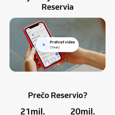
Reservia
Prehrať video
(7min)
Prečo Reservio?
21
mil.
20
mil.