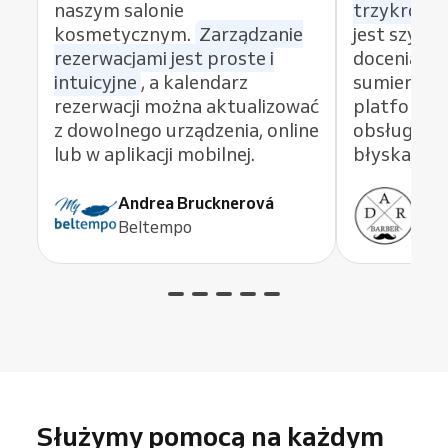
naszym salonie
trzykrotni
kosmetycznym.
Zarządzanie
jest szybki
rezerwacjami jest proste i
doceniają k
intuicyjne
, a kalendarz
sumieniem
rezerwacji można aktualizować
platformę 
z dowolnego urządzenia, online
obsługi kli
lub w aplikacji mobilnej.
błyskawicz
Andrea Brucknerová
Ant
Beltempo
ADR
Służymy pomocą na każdym