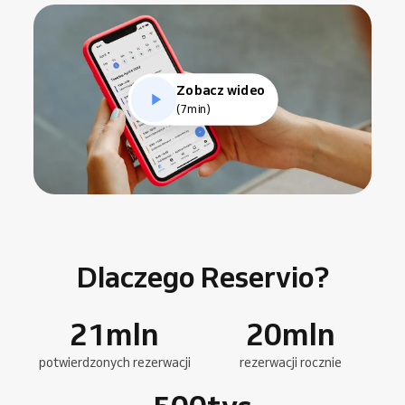
Zobacz wideo
(7min)
Dlaczego Reservio?
21
mln
20
mln
potwierdzonych rezerwacji
rezerwacji rocznie