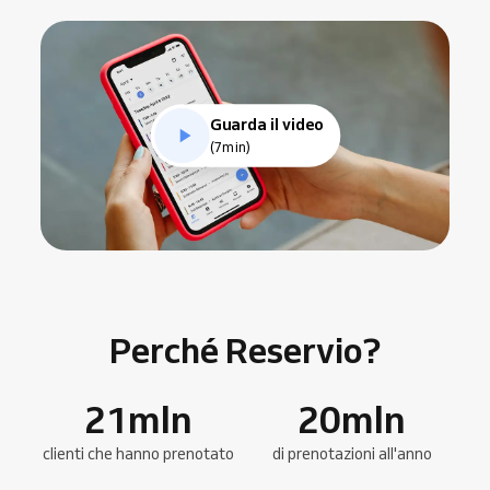
Guarda il video
(7min)
Perché Reservio?
21
mln
20
mln
clienti che hanno prenotato
di prenotazioni all'anno