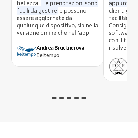
bellezza.
Le prenotazioni sono
appuntame
facili da gestire
e possono
clienti graz
essere aggiornate da
facilità di
qualunque dispositivo, sia nella
Consiglio 
versione online che nell’app.
software 
con il team
risolve og
Andrea Brucknerová
Beltempo
Ant
ADR