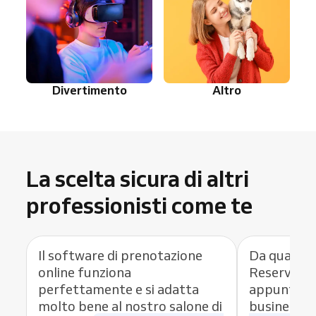
Divertimento
Altro
La scelta sicura di altri
professionisti come te
Il software di prenotazione
Da quando 
online funziona
Reservio c
perfettamente e si adatta
appuntamen
molto bene al nostro salone di
business,
h