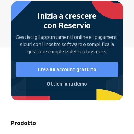
Il canale
— SMS, email o entrambi
Gestire i propri appuntamenti
per
Android
e
iOS
direttamente nel software
Risultato:
meno no-show e clienti più
Inizia a crescere
Ricevere
notifiche automatiche
per
puntuali
. Scopri
come impostare i
con Reservio
nuove prenotazioni
promemoria
.
Vedere il proprio calendario via web o
Gestisci gli appuntamenti online e i pagamenti
app mobile
sicuri con il nostro software e semplifica la
gestione completa del tuo business.
Report di performance e analisi delle
prenotazioni aiutano a ottimizzare turni e
produttività del team.
Crea un account gratuito
Ottieni una demo
Prodotto