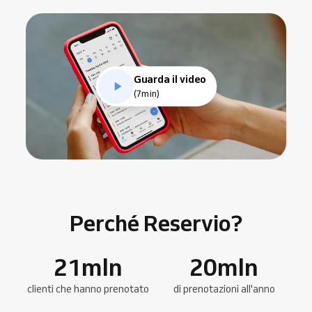
Guarda il video
(7min)
Perché Reservio?
21
mln
20
mln
clienti che hanno prenotato
di prenotazioni all'anno