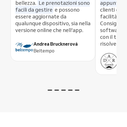
bellezza.
Le prenotazioni sono
appuntame
facili da gestire
e possono
clienti graz
essere aggiornate da
facilità di
qualunque dispositivo, sia nella
Consiglio 
versione online che nell’app.
software 
con il team
risolve og
Andrea Brucknerová
Beltempo
Ant
ADR