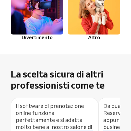
Divertimento
Altro
La scelta sicura di altri
professionisti come te
Il software di prenotazione
Da quando 
online funziona
Reservio c
perfettamente e si adatta
appuntamen
molto bene al nostro salone di
business,
h