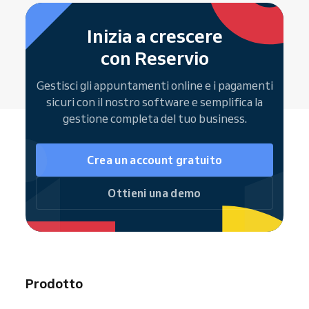
Il canale
— SMS, email o entrambi
Gestire i propri appuntamenti
per
Android
e
iOS
direttamente nel software
Risultato:
meno no-show e clienti più
Inizia a crescere
Ricevere
notifiche automatiche
per
puntuali
. Scopri
come impostare i
con Reservio
nuove prenotazioni
promemoria
.
Vedere il proprio calendario via web o
Gestisci gli appuntamenti online e i pagamenti
app mobile
sicuri con il nostro software e semplifica la
gestione completa del tuo business.
Report di performance e analisi delle
prenotazioni aiutano a ottimizzare turni e
produttività del team.
Crea un account gratuito
Ottieni una demo
Prodotto