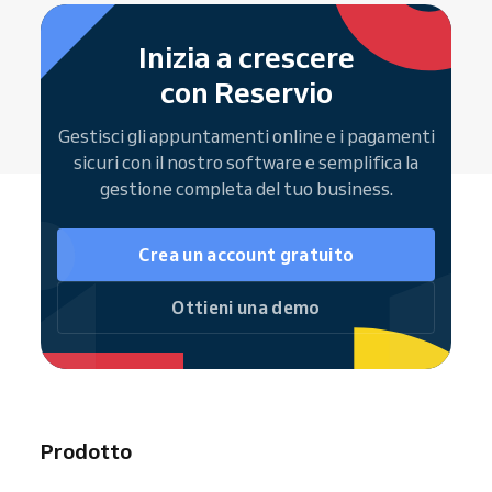
Il canale
— SMS, email o entrambi
Gestire i propri appuntamenti
per
Android
e
iOS
direttamente nel software
Risultato:
meno no-show e clienti più
Inizia a crescere
Ricevere
notifiche automatiche
per
puntuali
. Scopri
come impostare i
con Reservio
nuove prenotazioni
promemoria
.
Vedere il proprio calendario via web o
Gestisci gli appuntamenti online e i pagamenti
app mobile
sicuri con il nostro software e semplifica la
gestione completa del tuo business.
Report di performance e analisi delle
prenotazioni aiutano a ottimizzare turni e
produttività del team.
Crea un account gratuito
Ottieni una demo
Prodotto