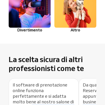
Divertimento
Altro
La scelta sicura di altri
professionisti come te
Il software di prenotazione
Da quando 
online funziona
Reservio c
perfettamente e si adatta
appuntamen
molto bene al nostro salone di
business,
h