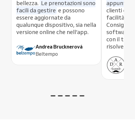
bellezza.
Le prenotazioni sono
appuntame
facili da gestire
e possono
clienti graz
essere aggiornate da
facilità di
qualunque dispositivo, sia nella
Consiglio 
versione online che nell’app.
software 
con il team
risolve og
Andrea Brucknerová
Beltempo
Ant
ADR