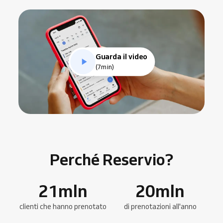
Guarda il video
(7min)
Perché Reservio?
21
mln
20
mln
clienti che hanno prenotato
di prenotazioni all'anno