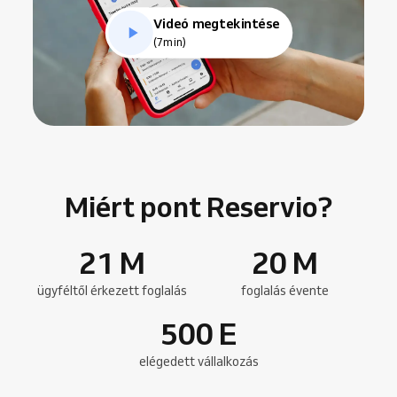
Videó megtekintése
(7min)
Miért pont Reservio?
21
M
20
M
ügyféltől érkezett foglalás
foglalás évente
500
E
elégedett vállalkozás