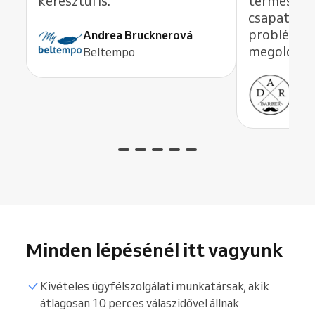
keresztül is.
természet
csapatot i
problémát
Andrea Brucknerová
megoldana
Beltempo
Ant
ADR
Minden lépésénél itt vagyunk
Kivételes ügyfélszolgálati munkatársak, akik
átlagosan 10 perces válaszidővel állnak