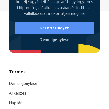
kezelje ügyfeleit és naptárát egy ingyenes
órákra
időpontfoglaló alkalmazásban és indítsa el
Foglalási weboldal,
ahol az ügyfelek
vállalkozását a siker útján még ma.
24/7 lefoglalhatják a szolgáltatásokat
Ügyfélkezelés és
foglalási előzmények
Kezdd el ingyen
Megosztott naptár a
csapat számára
és műszakbeosztás kezelése
Demo igénylése
Integrált pénztár rendszer online és
helyszíni fizetéshez
Reservio Business mobilalkalmazás
(
Android
és
iOS
) a teljes körű
irányításhoz bárhonnan
Termék
Amint vállalkozásod növekszik, bármikor
válthatsz a
fizetős csomagokra
, amelyek
Demo igénylése
fejlettebb
funkciókat
nyitnak meg, például
automatikus SMS-emlékeztetőket
,
Árképzés
kiterjesztett munkatárs-kezelést,
marketingeszközöket vagy részletes
Naptár
elemzéseket
.