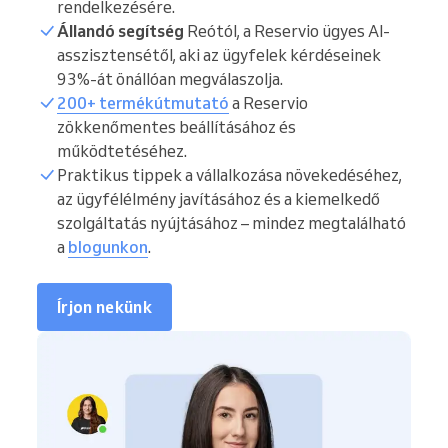
rendelkezésére.
Állandó segítség
Reótól, a Reservio ügyes AI-
asszisztensétől, aki az ügyfelek kérdéseinek
93%-át önállóan megválaszolja.
200+ termékútmutató
a Reservio
zökkenőmentes beállításához és
működtetéséhez.
Praktikus tippek a vállalkozása növekedéséhez,
az ügyfélélmény javításához és a kiemelkedő
szolgáltatás nyújtásához – mindez megtalálható
a
blogunkon
.
Írjon nekünk