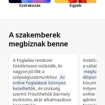
Szórakozás
Egyéb
A szakemberek
megbíznak benne
A foglalási rendszer
Amióta a R
tökéletesen működik, és
a vállalko
nagyon jól illik a
meghárom
szépségszalonunkhoz.
Az
időpontok
online foglalások könnyen
köszönhet
kezelhetők
, és szükség
milyen gyo
szerint frissíthetők bármely
online fog
eszközön, akár alkalmazáson
ajánlom ez