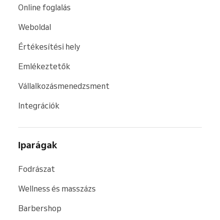
Online foglalás
A Reservio tehát nemcsak egy egyszerű
időpontfoglaló rendszer, hanem rugalmas
Weboldal
foglalási megoldás és
teljes körű alkalmazás
Értékesítési hely
vállalkozásoknak
, amely leegyszerűsíti a
foglalások, fizetések, ügyfelek és a csapat
Emlékeztetők
kezelését.
Vállalkozásmenedzsment
Integrációk
Iparágak
Fodrászat
Wellness és masszázs
Barbershop