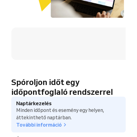
4.8 / 5
Spóroljon időt egy
időpontfoglaló rendszerrel
Naptárkezelés
Minden időpont és esemény egy helyen,
áttekinthető naptárban.
További információ