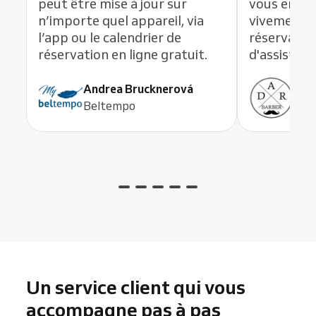
peut être mise à jour sur
vous en li
n’importe quel appareil, via
vivement c
l’app ou le calendrier de
réservation
réservation en ligne gratuit.
d'assistanc
Andrea Brucknerová
Ant
Beltempo
ADR
Un service client qui vous
accompagne pas à pas