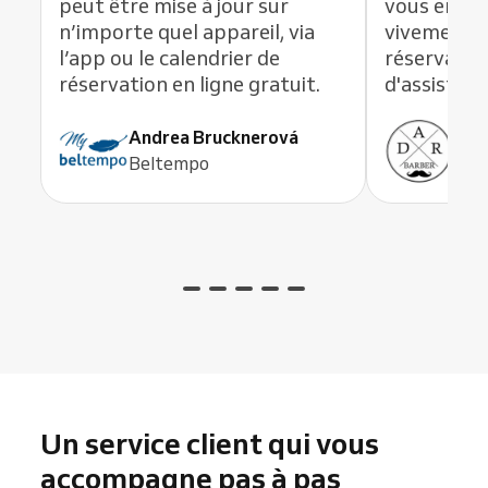
peut être mise à jour sur
vous en li
n’importe quel appareil, via
vivement c
l’app ou le calendrier de
réservation
réservation en ligne gratuit.
d'assistanc
Andrea Brucknerová
Ant
Beltempo
ADR
Un service client qui vous
accompagne pas à pas