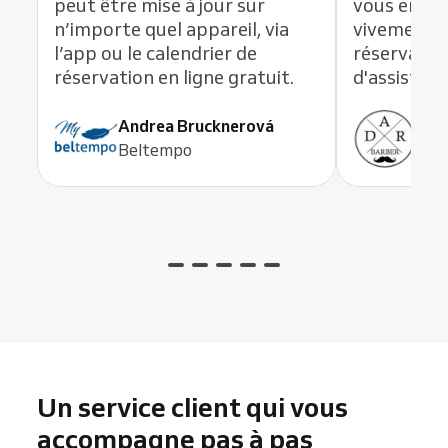
peut être mise à jour sur
vous en li
n’importe quel appareil, via
vivement c
l’app ou le calendrier de
réservation
réservation en ligne gratuit.
d'assistanc
Andrea Brucknerová
Ant
Beltempo
ADR
Un service client qui vous
accompagne pas à pas