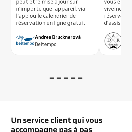
peut être mise à jour sur
vous en li
n’importe quel appareil, via
vivement c
l’app ou le calendrier de
réservation
réservation en ligne gratuit.
d'assistanc
Andrea Brucknerová
Ant
Beltempo
ADR
Un service client qui vous
accompagne pas à pas