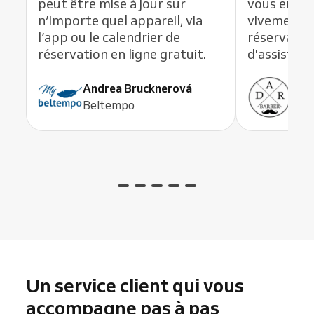
peut être mise à jour sur
vous en li
n’importe quel appareil, via
vivement c
l’app ou le calendrier de
réservation
réservation en ligne gratuit.
d'assistanc
Andrea Brucknerová
Ant
Beltempo
ADR
Un service client qui vous
accompagne pas à pas