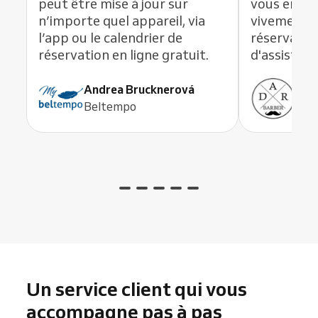
peut être mise à jour sur
vous en li
n’importe quel appareil, via
vivement c
l’app ou le calendrier de
réservation
réservation en ligne gratuit.
d'assistanc
Andrea Brucknerová
Ant
Beltempo
ADR
Un service client qui vous
accompagne pas à pas