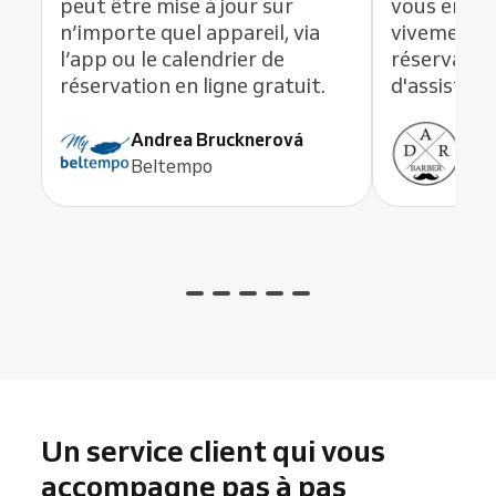
peut être mise à jour sur
vous en li
n’importe quel appareil, via
vivement c
l’app ou le calendrier de
réservation
réservation en ligne gratuit.
d'assistanc
Andrea Brucknerová
Ant
Beltempo
ADR
Un service client qui vous
accompagne pas à pas