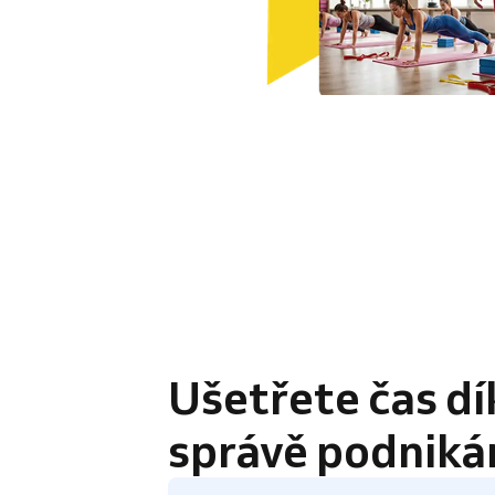
4.8 / 5
Ušetřete čas dí
správě podniká