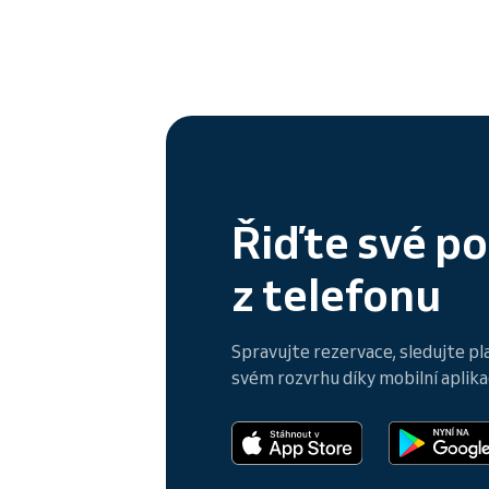
Řiďte své p
z telefonu
Spravujte rezervace, sledujte pl
svém rozvrhu díky mobilní aplikac