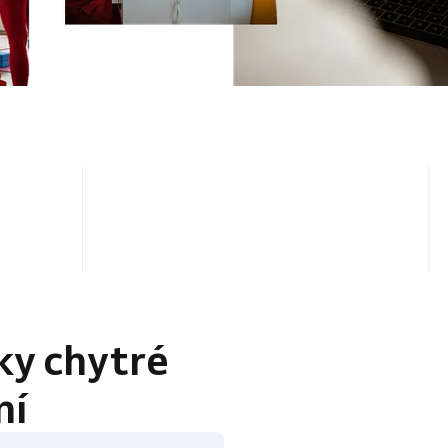
4.5 / 5
ky chytré
ní