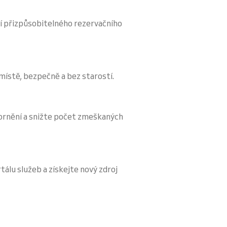
í přizpůsobitelného rezervačního
 místě, bezpečně a bez starostí.
ornění a snižte počet zmeškaných
tálu služeb a získejte nový zdroj