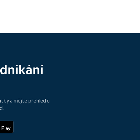
odnikání
atby a mějte přehled o
i.