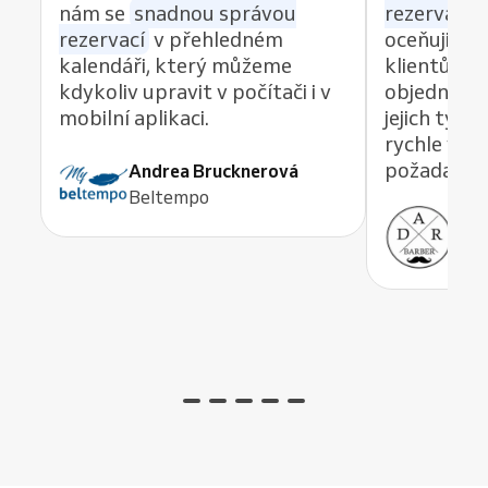
nám se
snadnou správou
rezervací z
rezervací
v přehledném
oceňuji re
kalendáři, který můžeme
klientům 
kdykoliv upravit v počítači i v
objednávat
mobilní aplikaci.
jejich tým
rychle vyře
požadavek,
Andrea Brucknerová
Beltempo
Ant
ADR