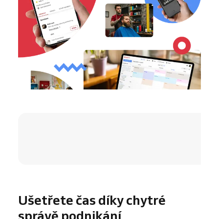
4.8 / 5
Ušetřete čas díky chytré
správě podnikání