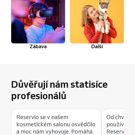
Zábava
Další
Důvěřují nám statisíce
profesionálů
Reservio se v našem
Od chvíle, 
kosmetickém salonu osvědčilo
používat r
a moc nám vyhovuje. Pomáhá
Reservio, 