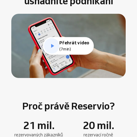
usnadníte podnikání
Přehrát video
(7min)
Proč právě Reservio?
21
mil.
20
mil.
rezervovaných zákazníků
rezervací ročně