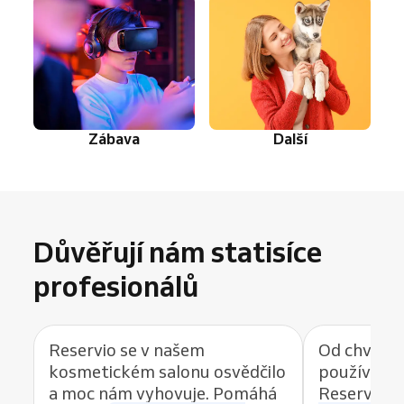
Zábava
Další
Důvěřují nám statisíce
profesionálů
Reservio se v našem
Od chvíle, 
kosmetickém salonu osvědčilo
používat r
a moc nám vyhovuje. Pomáhá
Reservio, 