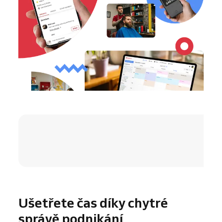
4.8 / 5
Ušetřete čas díky chytré
správě podnikání