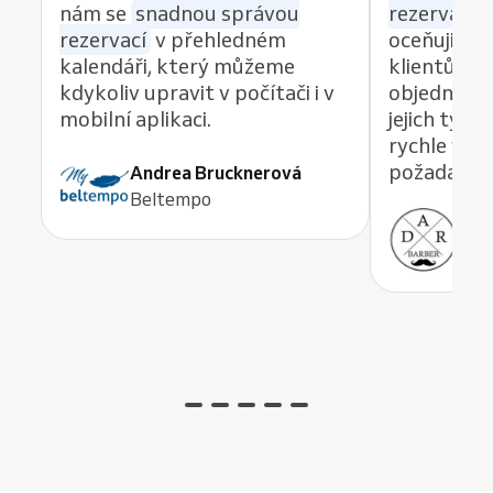
nám se
snadnou správou
rezervací z
rezervací
v přehledném
oceňuji re
kalendáři, který můžeme
klientům 
kdykoliv upravit v počítači i v
objednávat
mobilní aplikaci.
jejich tým
rychle vyře
požadavek,
Andrea Brucknerová
Beltempo
Ant
ADR