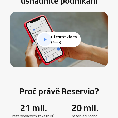
usnadníte podnikání
Přehrát video
(7min)
Proč právě Reservio?
21
mil.
20
mil.
rezervovaných zákazníků
rezervací ročně