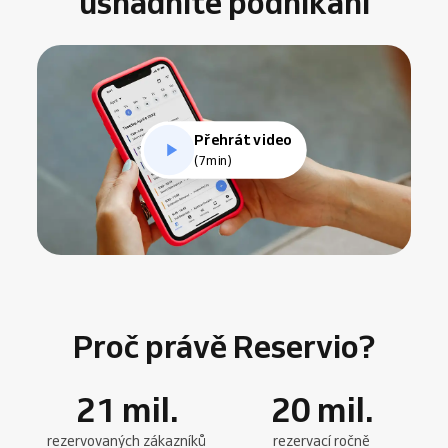
usnadníte podnikání
Přehrát video
(7min)
Proč právě Reservio?
21
mil.
20
mil.
rezervovaných zákazníků
rezervací ročně