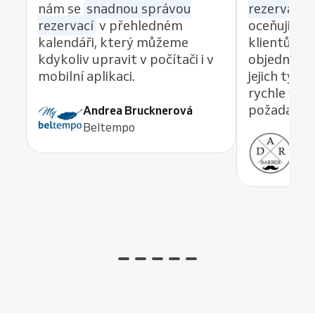
nám se
snadnou správou
rezervací z
rezervací
v přehledném
oceňuji re
kalendáři, který můžeme
klientům 
kdykoliv upravit v počítači i v
objednávat
mobilní aplikaci.
jejich tým
rychle vyře
požadavek,
Andrea Brucknerová
Beltempo
Ant
ADR