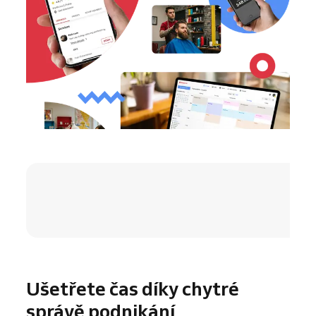
4.8 / 5
Ušetřete čas díky chytré
správě podnikání