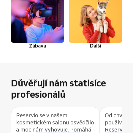
Zábava
Další
Důvěřují nám statisíce
profesionálů
Reservio se v našem
Od chvíle, 
kosmetickém salonu osvědčilo
používat r
a moc nám vyhovuje. Pomáhá
Reservio, 