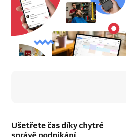
4.8 / 5
Ušetřete čas díky chytré
správě podnikání