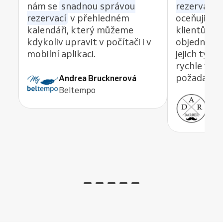
nám se
snadnou správou
rezervací z
rezervací
v přehledném
oceňuji re
kalendáři, který můžeme
klientům 
kdykoliv upravit v počítači i v
objednávat
mobilní aplikaci.
jejich tým
rychle vyře
požadavek,
Andrea Brucknerová
Beltempo
Ant
ADR