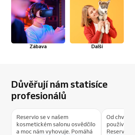
Zábava
Další
Důvěřují nám statisíce
profesionálů
Reservio se v našem
Od chvíle, 
kosmetickém salonu osvědčilo
používat r
a moc nám vyhovuje. Pomáhá
Reservio, 