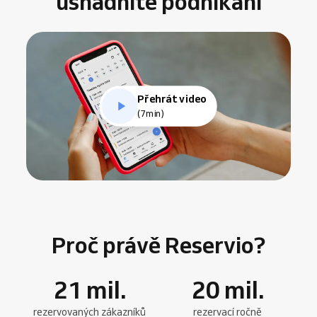
usnadníte podnikání
Přehrát video
(7min)
Proč právě Reservio?
21
mil.
20
mil.
rezervovaných zákazníků
rezervací ročně