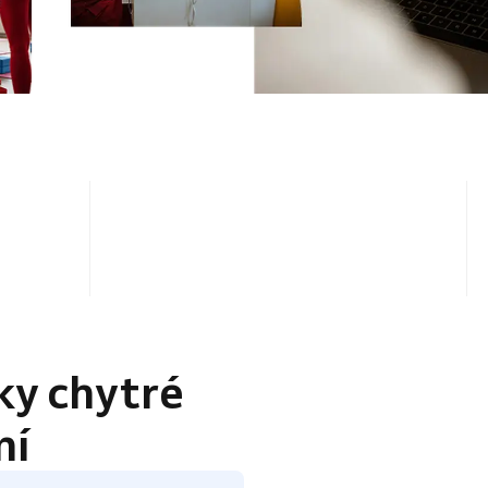
4.5 / 5
ky chytré
ní