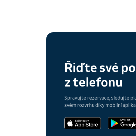
Řiďte své p
z telefonu
Spravujte rezervace, sledujte pl
svém rozvrhu díky mobilní aplikac