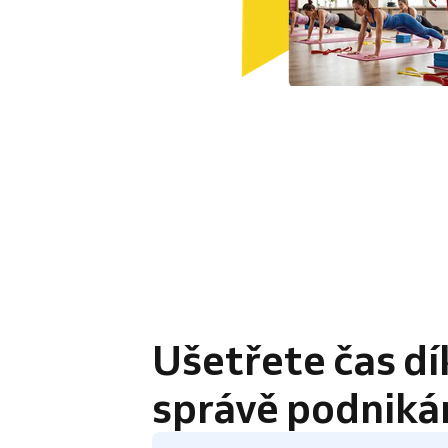
4.8 / 5
Ušetřete čas dí
správě podniká