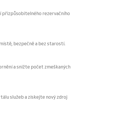
í přizpůsobitelného rezervačního
 místě, bezpečně a bez starostí.
ornění a snižte počet zmeškaných
tálu služeb a získejte nový zdroj