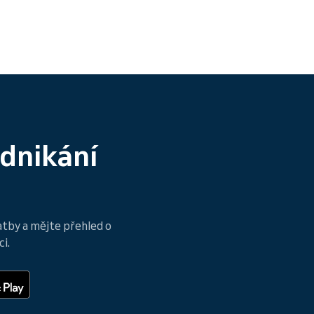
odnikání
atby a mějte přehled o
i.