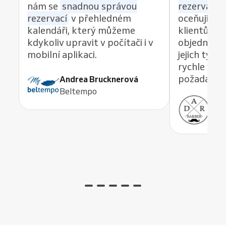
nám se
snadnou správou
rezervací z
rezervací
v přehledném
oceňuji re
kalendáři, který můžeme
klientům 
kdykoliv upravit v počítači i v
objednávat
mobilní aplikaci.
jejich tým
rychle vyře
požadavek,
Andrea Brucknerová
Beltempo
Ant
ADR