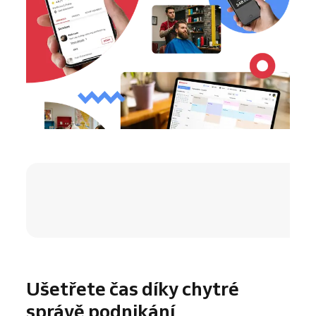
4.8 / 5
Ušetřete čas díky chytré
správě podnikání