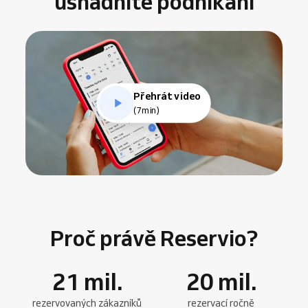
usnadníte podnikání
Přehrát video
(7min)
Proč právě Reservio?
21
mil.
20
mil.
rezervovaných zákazníků
rezervací ročně