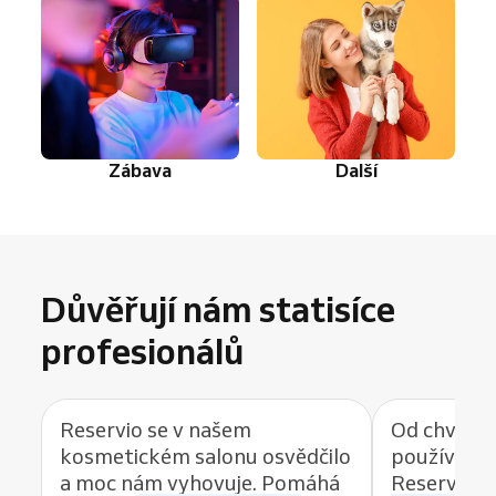
Zábava
Další
Důvěřují nám statisíce
profesionálů
Reservio se v našem
Od chvíle, 
kosmetickém salonu osvědčilo
používat r
a moc nám vyhovuje. Pomáhá
Reservio, 