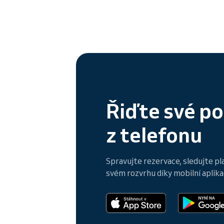
Řiďte své p
z telefonu
Spravujte rezervace, sledujte pl
svém rozvrhu díky mobilní aplikac