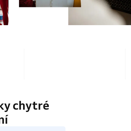
4.5 / 5
ky chytré
ní