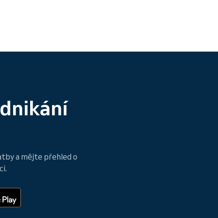
odnikání
atby a mějte přehled o
i.