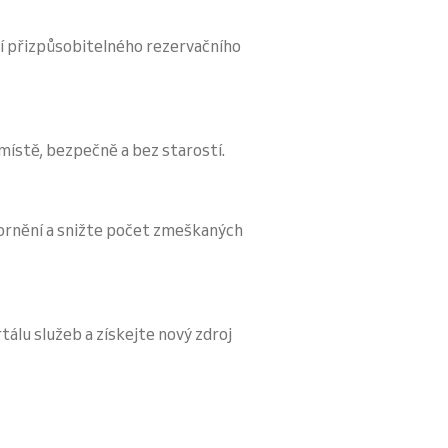
í přizpůsobitelného rezervačního
 místě, bezpečně a bez starostí.
ornění a snižte počet zmeškaných
tálu služeb a získejte nový zdroj