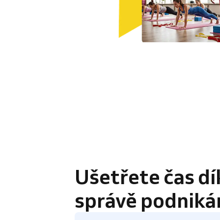
4.8 / 5
Ušetřete čas dí
správě podniká