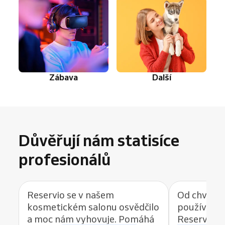
Zábava
Další
Důvěřují nám statisíce
profesionálů
Reservio se v našem
Od chvíle, 
kosmetickém salonu osvědčilo
používat r
a moc nám vyhovuje. Pomáhá
Reservio, 