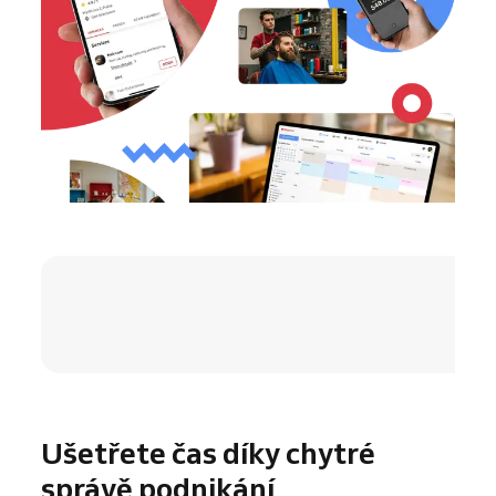
4.8 / 5
Ušetřete čas díky chytré
správě podnikání