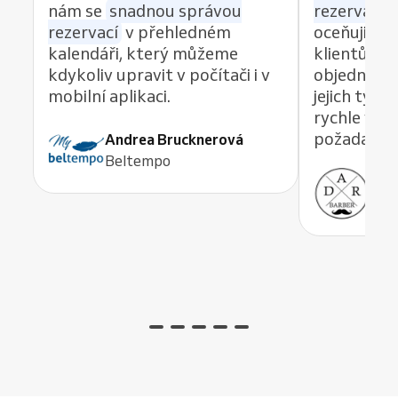
nám se
snadnou správou
rezervací z
rezervací
v přehledném
oceňuji re
kalendáři, který můžeme
klientům 
kdykoliv upravit v počítači i v
objednávat
mobilní aplikaci.
jejich tým
rychle vyře
požadavek,
Andrea Brucknerová
Beltempo
Ant
ADR