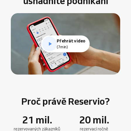
usnadníte podnikání
Přehrát video
(7min)
Proč právě Reservio?
21
mil.
20
mil.
rezervovaných zákazníků
rezervací ročně