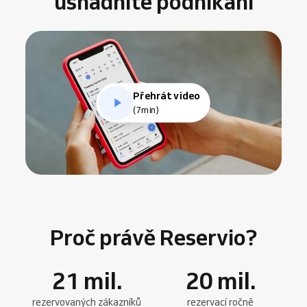
usnadníte podnikání
Přehrát video
(7min)
Proč právě Reservio?
21
mil.
20
mil.
rezervovaných zákazníků
rezervací ročně