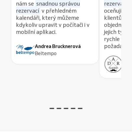
nám se
snadnou správou
rezervací z
rezervací
v přehledném
oceňuji re
kalendáři, který můžeme
klientům 
kdykoliv upravit v počítači i v
objednávat
mobilní aplikaci.
jejich tým
rychle vyře
požadavek,
Andrea Brucknerová
Beltempo
Ant
ADR