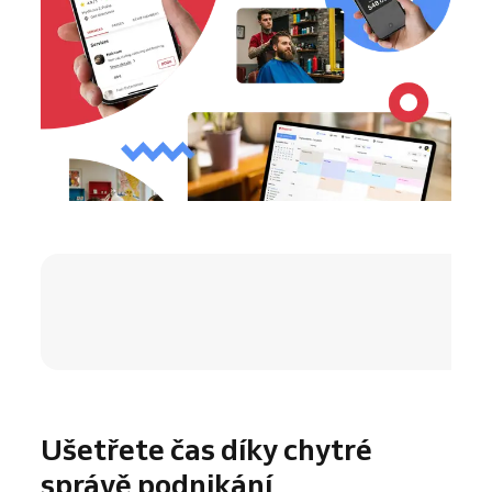
4.8 / 5
Ušetřete čas díky chytré
správě podnikání