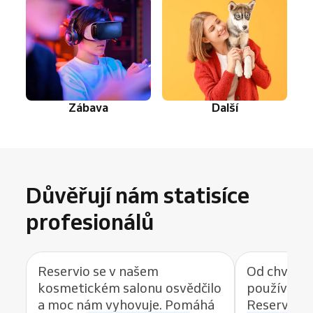
Zábava
Další
Důvěřují nám statisíce
profesionálů
Reservio se v našem
Od chvíle, 
kosmetickém salonu osvědčilo
používat r
a moc nám vyhovuje. Pomáhá
Reservio, 