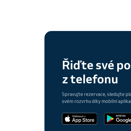
Řiďte své p
z telefonu
Spravujte rezervace, sledujte pl
svém rozvrhu díky mobilní aplikac