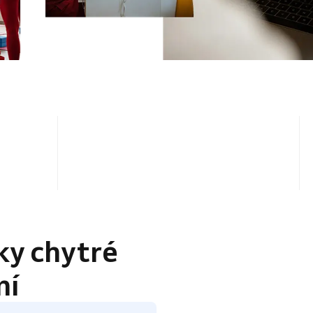
4.5 / 5
ky chytré
ní