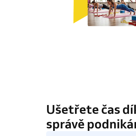
4.8 / 5
Ušetřete čas dí
správě podniká