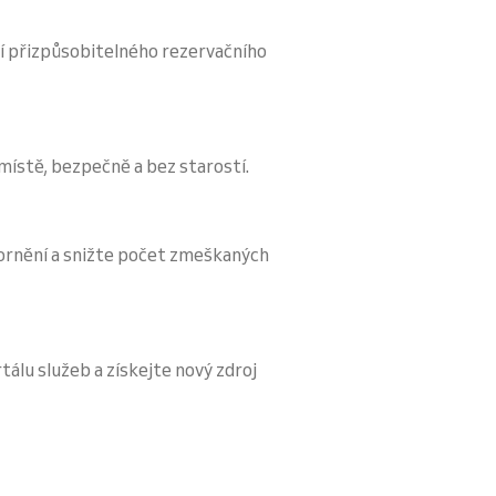
í přizpůsobitelného rezervačního
 místě, bezpečně a bez starostí.
ornění a snižte počet zmeškaných
tálu služeb a získejte nový zdroj