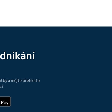
odnikání
atby a mějte přehled o
i.