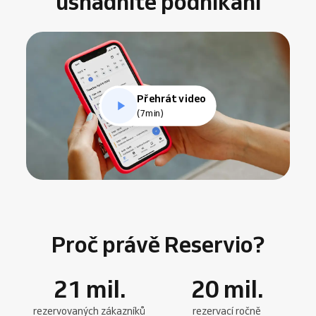
usnadníte podnikání
Přehrát video
(7min)
Proč právě Reservio?
21
mil.
20
mil.
rezervovaných zákazníků
rezervací ročně