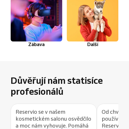
Zábava
Další
Důvěřují nám statisíce
profesionálů
Reservio se v našem
Od chvíle, 
kosmetickém salonu osvědčilo
používat r
a moc nám vyhovuje. Pomáhá
Reservio, 