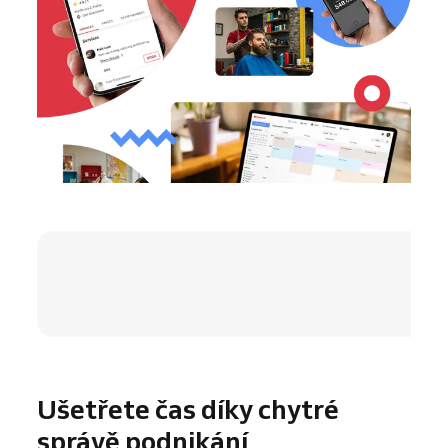
4.8 / 5
Ušetřete čas díky chytré
správě podnikání