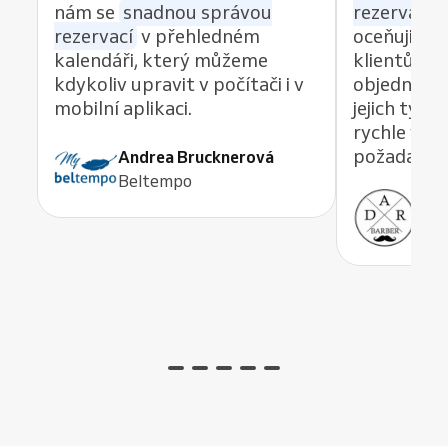
nám se
snadnou správou
rezervací z
rezervací
v přehledném
oceňuji re
kalendáři, který můžeme
klientům 
kdykoliv upravit v počítači i v
objednávat
mobilní aplikaci.
jejich tým
rychle vyře
požadavek,
Andrea Brucknerová
Beltempo
Ant
ADR