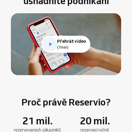
usnadníte podnikání
Přehrát video
(7min)
Proč právě Reservio?
21
mil.
20
mil.
rezervovaných zákazníků
rezervací ročně