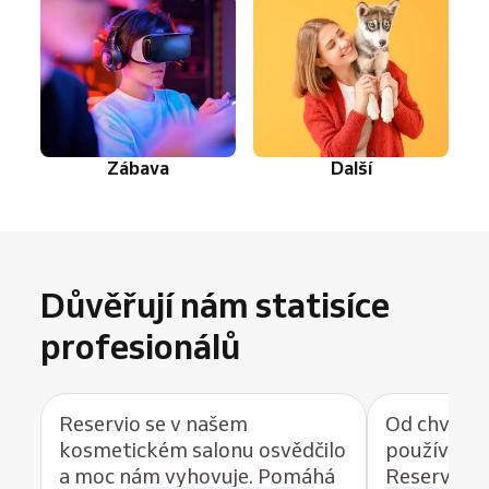
Zábava
Další
Důvěřují nám statisíce
profesionálů
Reservio se v našem
Od chvíle, 
kosmetickém salonu osvědčilo
používat r
a moc nám vyhovuje. Pomáhá
Reservio, 