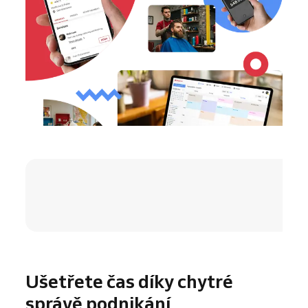
4.8 / 5
Ušetřete čas díky chytré
správě podnikání