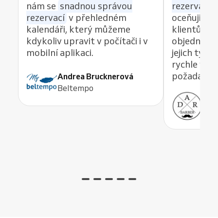
nám se
snadnou správou
rezervací z
rezervací
v přehledném
oceňuji re
kalendáři, který můžeme
klientům 
kdykoliv upravit v počítači i v
objednávat
mobilní aplikaci.
jejich tým
rychle vyře
požadavek,
Andrea Brucknerová
Beltempo
Ant
ADR