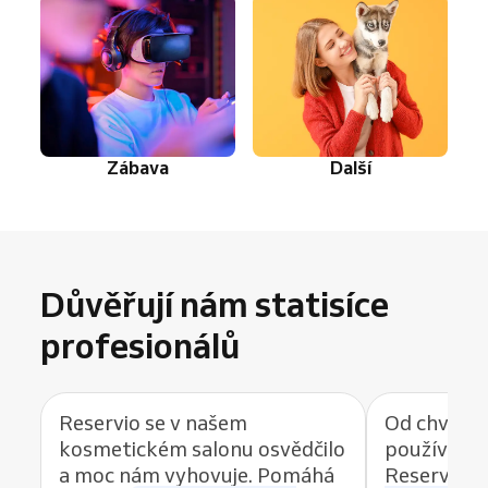
Zábava
Další
Důvěřují nám statisíce
profesionálů
Reservio se v našem
Od chvíle, 
kosmetickém salonu osvědčilo
používat r
a moc nám vyhovuje. Pomáhá
Reservio, 