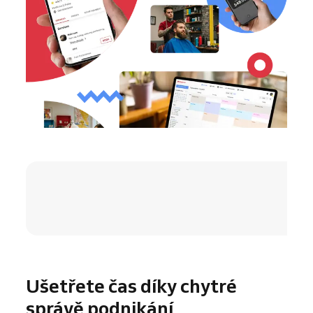
4.8 / 5
Ušetřete čas díky chytré
správě podnikání