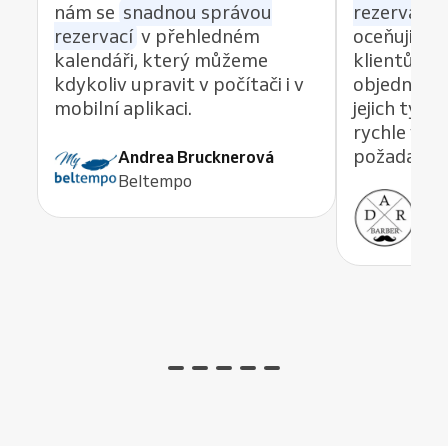
nám se
snadnou správou
rezervací z
rezervací
v přehledném
oceňuji re
kalendáři, který můžeme
klientům 
kdykoliv upravit v počítači i v
objednávat
mobilní aplikaci.
jejich tým
rychle vyře
požadavek,
Andrea Brucknerová
Beltempo
Ant
ADR