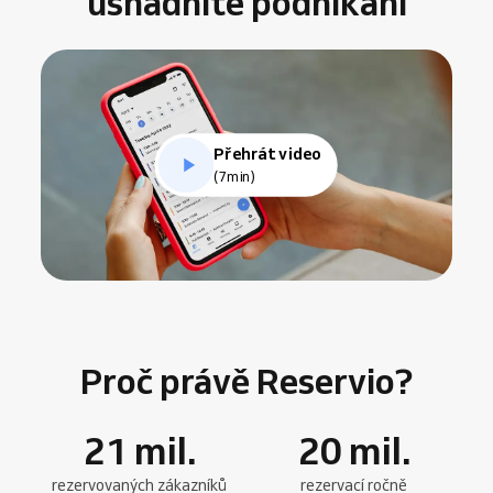
usnadníte podnikání
Přehrát video
(7min)
Proč právě Reservio?
21
mil.
20
mil.
rezervovaných zákazníků
rezervací ročně