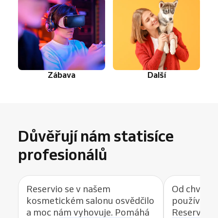
Zábava
Další
Důvěřují nám statisíce
profesionálů
Reservio se v našem
Od chvíle, 
kosmetickém salonu osvědčilo
používat r
a moc nám vyhovuje. Pomáhá
Reservio, 