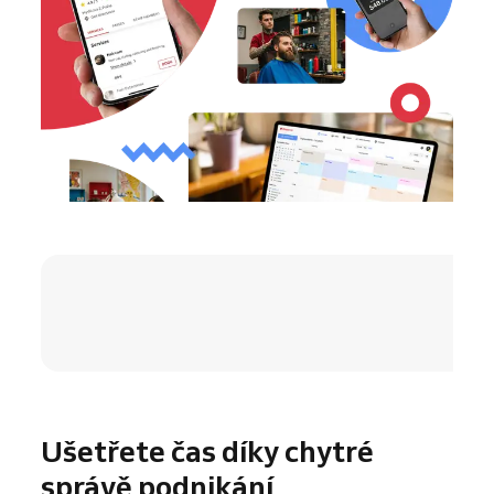
4.8 / 5
Ušetřete čas díky chytré
správě podnikání