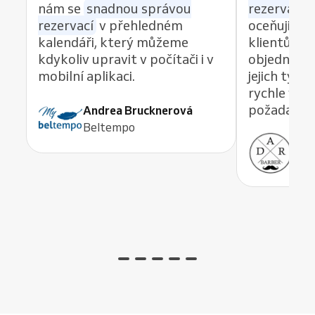
nám se
snadnou správou
rezervací z
rezervací
v přehledném
oceňuji re
kalendáři, který můžeme
klientům 
kdykoliv upravit v počítači i v
objednávat
mobilní aplikaci.
jejich tým
rychle vyře
požadavek,
Andrea Brucknerová
Beltempo
Ant
ADR