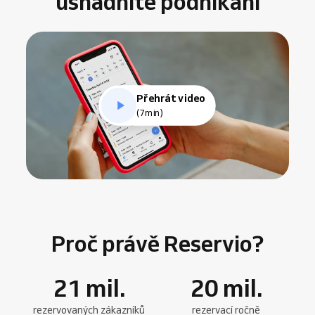
usnadníte podnikání
Přehrát video
(7min)
Proč právě Reservio?
21
mil.
20
mil.
rezervovaných zákazníků
rezervací ročně