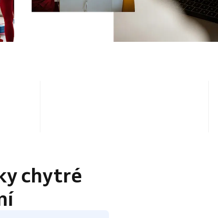
4.5 / 5
ky chytré
ní