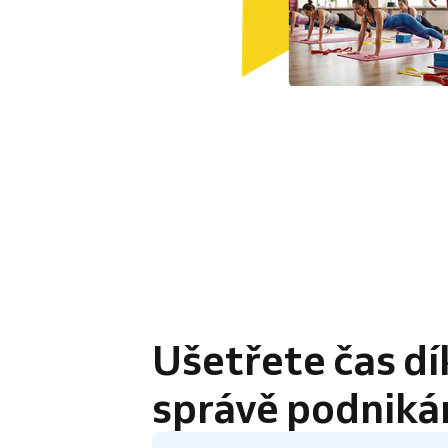
4.8 / 5
Ušetřete čas dí
správě podniká