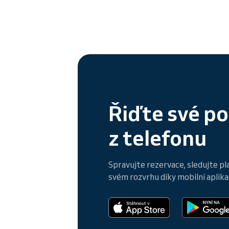
Řiďte své p
z telefonu
Spravujte rezervace, sledujte pl
svém rozvrhu díky mobilní aplikac