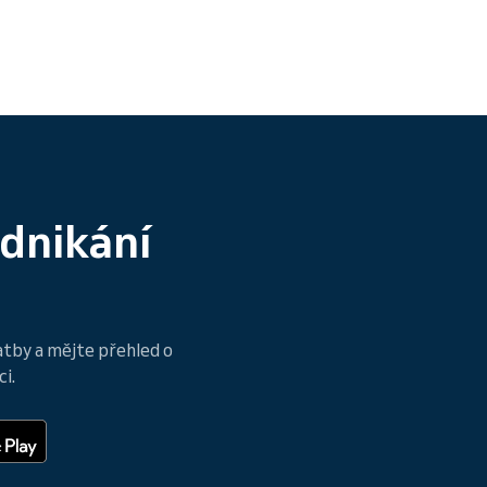
odnikání
atby a mějte přehled o
i.