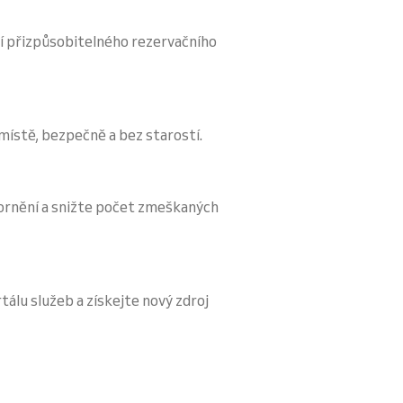
í přizpůsobitelného rezervačního
 místě, bezpečně a bez starostí.
ornění a snižte počet zmeškaných
tálu služeb a získejte nový zdroj